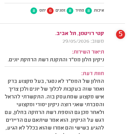
8
6
8
8
איכות
מחיר
זמנים
יחס
5
קטי רויטמן, תל אביב.
משוב: 29/05/2026
תיאור השירות:
ניקיון חלון ממ"ד והתקנת רשת הרחקת יונים.
חוות דעת:
החלון של הממ"ד לא נסגר, בעל מקצוע בדק
ואמר שזה בעקבות לכלוך של יונים ולכן צריך
איש מקצוע שמתעסק בזה. התקשרתי להראל
והסברתי שאני רוצה ניקיון יסודי ומקצועי
ולאחר מכן גם הוספת רשת הרחקה בחלון, עם
דגש על הניקיון. הוא אמר שיתאם עם הדיירים
להגיע בשישי והם אמרו שהוא בכלל לא הגיע,