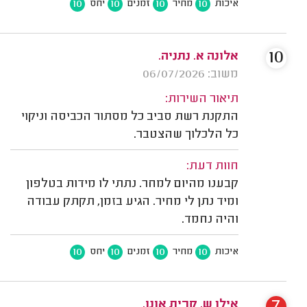
10
10
10
10
איכות
מחיר
זמנים
יחס
10
אלונה א. נתניה.
משוב: 06/07/2026
תיאור השירות:
התקנת רשת סביב כל מסתור הכביסה וניקוי
כל הלכלוך שהצטבר.
חוות דעת:
קבענו מהיום למחר. נתתי לו מידות בטלפון
ומיד נתן לי מחיר. הגיע בזמן, תקתק עבודה
והיה נחמד.
10
10
10
10
איכות
מחיר
זמנים
יחס
7
אילן ש. קרית אונו.