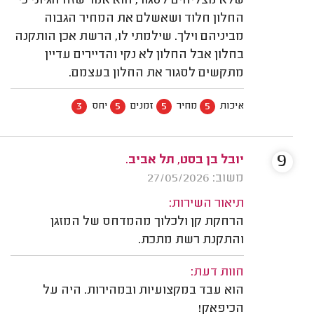
שלא מצליחים לסגור, הוא אמר שזה הגיוני כי
החלון חלוד ושאשלם את המחיר הגבוה
מביניהם וילך. שילמתי לו, הרשת אכן הותקנה
בחלון אבל החלון לא נקי והדיירים עדיין
מתקשים לסגור את החלון בעצמם.
3
5
5
5
איכות
מחיר
זמנים
יחס
9
יובל בן בסט, תל אביב.
משוב: 27/05/2026
תיאור השירות:
הרחקת קן ולכלוך מהמדחס של המזגן
והתקנת רשת מתכת.
חוות דעת:
הוא עבד במקצועיות ובמהירות. היה על
הכיפאק!