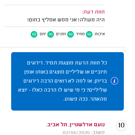
חוות דעת:
היה מעולה! אני ממש אמליץ בחום!
10
10
10
10
איכות
מחיר
זמנים
יחס
כל חוות הדעת מוצגות תמיד. דירוגים
חיוביים או שליליים מוצגים באותו אופן
בדיוק. אז למה לא רואים הרבה דירוגים
שליליים? כי מי שיש לו הרבה כאלו - יוצא
מהאתר. ככה פשוט.
10
נועם אדלשטיין, תל אביב.
משוב: 02/06/2026