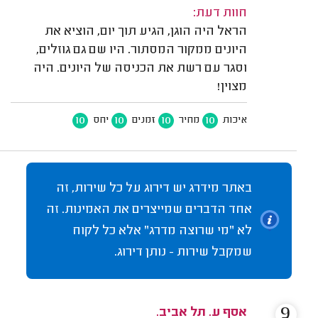
חוות דעת:
הראל היה הוגן, הגיע תוך יום, הוציא את
היונים ממקור המסתור. היו שם גם גוזלים,
וסגר עם רשת את הכניסה של היונים. היה
מצוין!
10
10
10
10
איכות
מחיר
זמנים
יחס
באתר מידרג יש דירוג על כל שירות, זה
אחד הדברים שמייצרים את האמינות. זה
לא "מי שרוצה מדרג" אלא כל לקוח
שמקבל שירות - נותן דירוג.
9
אסף ע. תל אביב.