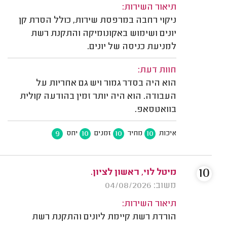
תיאור השירות:
ניקוי רחבה במרפסת שירות, כולל הסרת קן
יונים ושימוש באקונומיקה והתקנת רשת
למניעת כניסה של יונים.
חוות דעת:
הוא היה בסדר גמור ויש גם אחריות על
העבודה. הוא היה יותר זמין בהודעה קולית
בוואטסאפ.
9
10
10
10
איכות
מחיר
זמנים
יחס
10
מיטל לוי, ראשון לציון.
משוב: 04/08/2026
תיאור השירות:
הורדת רשת קיימת ליונים והתקנת רשת