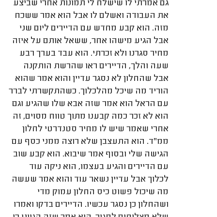
גם אמרתי לו שישלח לי תמונות אחרי שביצע
את העבודה ואשלם לו אבל הוא אמר ששכח
מזה. הוא קבע מחדש עם הדיירים ליום שני
אבל הגיע מישהו אחר, ששאל אותם על איזה
מחיר סגרנו ולא זכרתי. הוא עבד בערך רבע
שעה והלך, הדיירים ראו שהרשת הותקנה
אבל שהחלון לא נסגר עדיין והוא אמר שהוא
הוריד מה שיכל מהלכלוך. כשהתקשרתי לברר
עם הראל הוא אמר שזה אבא שלו שהגיע וגם
הוא לא זכר כמה קבענו מתוך טווח מסוים, זה
אחרי שאמר שיש לו מחיר סטנדרטי לחלון
ממ"ד. הוא התעצבן שלא רוצה ממני כסף עם
הגישה שלי ובסוף אמר שיבוא. הוא קבע שוב
עם הדיירים והגיע בעצמו, הוא ניקה עוד
לכלוך אבל עדיין נשאר עוד והוא אמר שעשה
מה שיכול פשוט כיס החלון עמוק מדי
ושהחלון כן נסגר עכשיו. הדיירים בדקו ואמרו