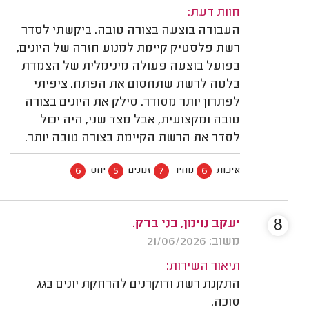
חוות דעת:
העבודה בוצעה בצורה טובה. ביקשתי לסדר
רשת פלסטיק קיימת למנוע חזרה של היונים,
בפועל בוצעה פעולה מינימלית של הצמדת
בלטה לרשת שתחסום את הפתח. ציפיתי
לפתרון יותר מסודר. סילק את היונים בצורה
טובה ומקצועית, אבל מצד שני, היה יכול
לסדר את הרשת הקיימת בצורה טובה יותר.
6
5
7
6
איכות
מחיר
זמנים
יחס
8
יעקב נוימן, בני ברק.
משוב: 21/06/2026
תיאור השירות:
התקנת רשת ודוקרנים להרחקת יונים בגג
סוכה.