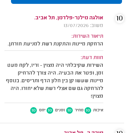
10
אולגה מילנר-פלדמן, תל אביב.
משוב: 13/07/2026
תיאור השירות:
הרחקת מיינות והתקנת רשת למניעת חזרתן.
חוות דעת:
השירות שקיבלתי היה מצוין - זריז, לקח מעט
זמן, ופטר את הבעיה. היה צורך להרחיק
מיינות שעשו קן בין חלון הדף ותריסים. בנוסף
להרחקה גם שם אצלי רשת שלא יחזרו. היה
מצוין!
10
10
10
10
איכות
מחיר
זמנים
יחס