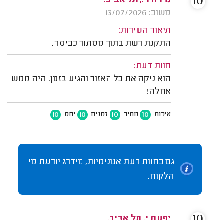
10
מירה ר., תל אביב.
משוב: 13/07/2026
תיאור השירות:
התקנת רשת בתוך מסתור כביסה.
חוות דעת:
הוא ניקה את כל האזור והגיע בזמן. היה ממש
אחלה!
10
10
10
10
איכות
מחיר
זמנים
יחס
גם בחוות דעת אנונימיות, מידרג יודעת מי
הלקוח.
10
יפעת י. תל אביב.