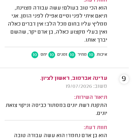
חוות דעת:
הוא הכי טוב בעולם! עשה עבודה מצוינת,
תיאם איתי לפני וסיים אפילו לפני הזמן. אני
ממליץ עליו בחום מכל הלב! אין דברים כאלה
ואין בעלי מקצוע כאלה, בן אדם יקר, שהשם
יברך אותו.
10
10
10
10
איכות
מחיר
זמנים
יחס
9
עדינה אברמוב, ראשון לציון.
משוב: 19/07/2026
תיאור השירות:
התקנת רשת יונים במסתור כביסה וניקוי צואת
יונים.
חוות דעת:
הוא בן אדם נחמד! הוא עשה עבודה טובה