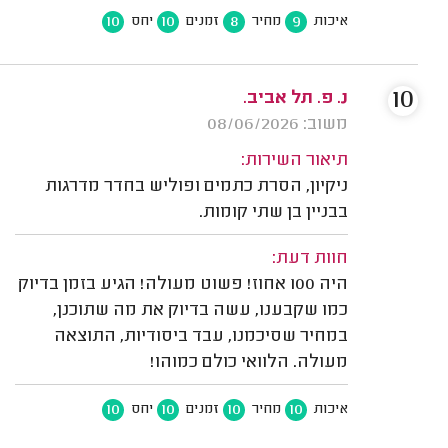
10
10
8
9
איכות
מחיר
זמנים
יחס
10
נ. פ. תל אביב.
משוב: 08/06/2026
תיאור השירות:
ניקיון, הסרת כתמים ופוליש בחדר מדרגות
בבניין בן שתי קומות.
חוות דעת:
היה 100 אחוז! פשוט מעולה! הגיע בזמן בדיוק
כמו שקבענו, עשה בדיוק את מה שתוכנן,
במחיר שסיכמנו, עבד ביסודיות, התוצאה
מעולה. הלוואי כולם כמוהו!
10
10
10
10
איכות
מחיר
זמנים
יחס