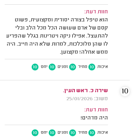
חוות דעת:
הוא טיפל בצורה יסודית ומקצועית, פשוט
קסם של אדם שעושה הכל מכל הלב ובלי
להתעצל. אפילו ניקה ויטרינות בגלל שהפריע
לו שהן מלוכלכות, למרות שלא היה חייב. היה
ממש אחלה! מקצוען.
10
10
10
10
איכות
מחיר
זמנים
יחס
10
שירה כ. ראש העין.
משוב: 25/01/2026
חוות דעת:
היה מדהים!
10
10
10
10
איכות
מחיר
זמנים
יחס