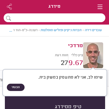
מידרג
...
עוברים דירה
>
חברות ניקיון ופוליש מומלצות
>
רעננה-כ"ס-הוד השרון > חבר
מרדכי
ציון כללי
חוות דעת
27
9.67
שימו לב, אני לא מתעסק במשק בית.
חוות דעת
ממוצע
גלריה
אודות
הבנתי
חוות דעת לפי:
הכל
(
27
)
הכי נפוצים
מה ניקו?
ניקיונות מיוחדים
טיפ ממידרג