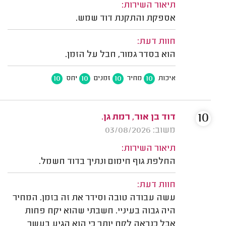
תיאור השירות:
אספקת והתקנת דוד שמש.
חוות דעת:
הוא בסדר גמור, חבל על הזמן.
10
10
10
10
איכות
מחיר
זמנים
יחס
10
דוד בן אור, רמת גן.
משוב: 03/08/2026
תיאור השירות:
החלפת גוף חימום ונתיך בדוד חשמל.
חוות דעת:
עשה עבודה טובה וסידר את זה בזמן. המחיר
היה גבוה בעיניי. חשבתי שהוא יקח פחות
אבל כנראה לקח יותר כי הוא הגיע בעשר