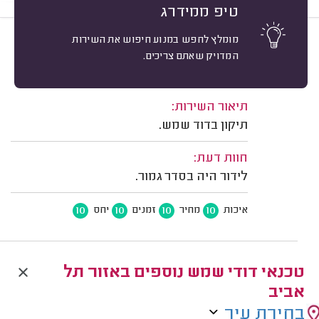
טיפ ממידרג
מומלץ לחפש במנוע חיפוש את השירות
10
איריס זרח, תל אביב.
מיון
המדויק שאתם צריכים.
אשרור: 30/07/2026
משוב: 31/05/2026
תיאור השירות:
תיקון בדוד שמש.
חוות דעת:
לידור היה בסדר גמור.
10
10
10
10
איכות
מחיר
זמנים
יחס
טכנאי דודי שמש נוספים באזור תל
אביב
בחירת עיר