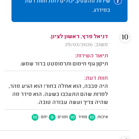
שירות מהעסק, יכולים לתת חוות דעת
במידרג.
10
דניאל פרץ, ראשון לציון.
משוב: 29/03/2026
תיאור השירות:
תיקון גוף חימום ותרמוסטט בדוד שמש.
חוות דעת:
היה סבבה, הוא אחלה בחור! הוא הגיע מהר,
למרות שהם התעכבו בשעה. הוא סידר מה
שהיה צריך ועשה עבודה טובה.
10
8
10
10
איכות
מחיר
זמנים
יחס