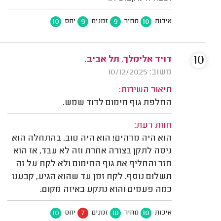
10
9
9
10
איכות
מחיר
זמנים
יחס
10
דויד אלימלך, תל אביב.
משוב: 10/12/2025
תיאור השירות:
החלפת גוף חימום לדוד שמש.
חוות דעת:
הוא היה מדהים! הוא היה טוב. בהתחלה הוא
ניסה לתקן בצורה אחרת וזה לא עבד, אז הוא
חזר והחליף את גוף החימום ולא לקח על זה
תשלום נוסף. לקח זמן עד שהוא הגיע, קבענו
כמה פעמים והוא נתקע באיזה מקום.
10
7
10
10
איכות
מחיר
זמנים
יחס