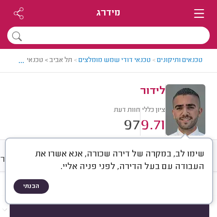
מידרג
...
טכנאים ותיקונים
>
טכנאי דודי שמש מומלצים
>
תל אביב > טכנאי דודי שמש
לידור
ציון כללי
חוות דעת
97
9.71
שימו לב, במקרה של דירה שכורה, אנא אשרו את
חוות דעת
מחירים
ממוצע
גלרי
העבודה עם בעל הדירה, לפני פניה אליי.
הבנתי
חוות דעת לפי:
הכל
(
97
)
הכי נפוצים
תיקונים
התקנות
החלפות