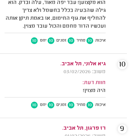
הוא מקצוען! עבד יפה מאוד, עלה ובדק. הוא
גילה שהבעיה בכלל בחשמל ולא צריך
להחליף את גוף החימום, אז באמת תיקן אותה
ועכשיו הדוד מחמם והכול עובד מצוין.
10
10
10
10
איכות
מחיר
זמנים
יחס
10
גיא אלוני, תל אביב.
משוב: 03/02/2026
חוות דעת:
היה מצוין!
10
10
10
10
איכות
מחיר
זמנים
יחס
9
רז פרגון, תל אביב.