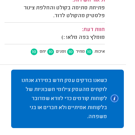
תיאור השירות:
פתיחת סתימה בקולט והחלפת צינור
פלסטיק מהקולט לדוד.
חוות דעת:
מומלץ בפה מלא! :)
10
10
10
10
איכות
מחיר
זמנים
יחס
כשאנו בודקים עסק חדש במידרג אנחנו
לוקחים מהעסק צילומי חשבוניות של
לקוחות קודמים כדי לוודא שמדובר
בלקוחות אמיתיים ולא חברים או בני
משפחה.