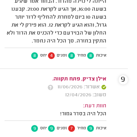
הייתה לי נזילה מהדוד. הבחור אמר שיגיע
בשעה 16:00, אך הגיע לקראת 21:00. קבענו
בשעה 10 ביום למחרת להחליף לדוד יותר
גדול, והוא הגיע לקראת 12. הוא פירק לי את
החלון של הבוידעם כדי להכניס את הדוד ולא
התקין בחזרה. סך הכל היה נחמד.
8
4
8
8
איכות
מחיר
זמנים
יחס
9
אילן צדיק, פתח תקווה.
אשרור: 11/06/2026
משוב: 12/04/2026
חוות דעת:
הכל היה בסדר גמור!
9
9
7
9
איכות
מחיר
זמנים
יחס