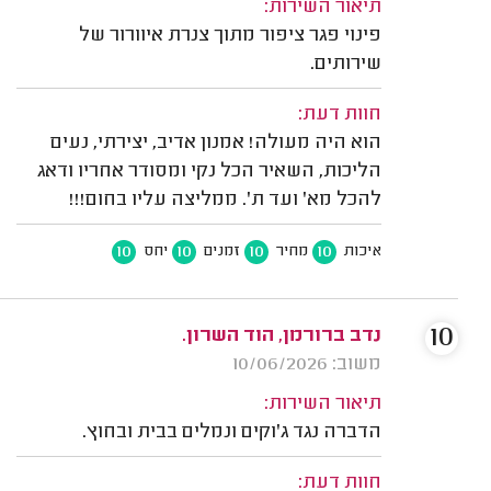
תיאור השירות:
פינוי פגר ציפור מתוך צנרת איוורור של
שירותים.
חוות דעת:
הוא היה מעולה! אמנון אדיב, יצירתי, נעים
הליכות, השאיר הכל נקי ומסודר אחריו ודאג
להכל מא' ועד ת'. ממליצה עליו בחום!!!
10
10
10
10
איכות
מחיר
זמנים
יחס
10
נדב ברורמן, הוד השרון.
משוב: 10/06/2026
תיאור השירות:
הדברה נגד ג'וקים ונמלים בבית ובחוץ.
חוות דעת: