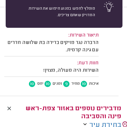
מומלץ לחפש במנוע חיפוש את השירות
המדויק שאתם צריכים.
10
ליה להב, צפת.
מיון
משוב: 13/07/2026
תיאור השירות:
הדברה נגד מזיקים בדירה בת שלושה חדרים
עם גינה קדמית.
חוות דעת:
השירות היה מעולה, מצוין!
10
10
9
10
איכות
מחיר
זמנים
יחס
מדבירים נוספים באזור צפת-ראש
פינה והסביבה
בחירת עיר