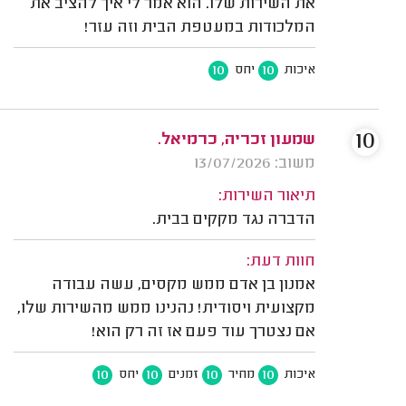
את השירות שלו. הוא אמר לי איך להציב את
המלכודות במעטפת הבית וזה עזר!
10
10
איכות
יחס
10
שמעון זכריה, כרמיאל.
משוב: 13/07/2026
תיאור השירות:
הדברה נגד מקקים בבית.
חוות דעת:
אמנון בן אדם ממש מקסים, עשה עבודה
מקצועית ויסודית! נהנינו ממש מהשירות שלו,
אם נצטרך עוד פעם אז זה רק הוא!
10
10
10
10
איכות
מחיר
זמנים
יחס