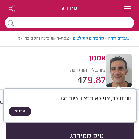
מידרג
...
עוברים דירה
>
מדבירים מומלצים
>
צפת-ראש פינה והסביבה > מדביר מומלץ
אמנון
ציון כללי
חוות דעת
47
9.87
שימו לב, אני לא מבצע איוד בגז.
חוות דעת
מחירים
ממוצע
רישו
הבנתי
חוות דעת לפי:
הכל
(
47
)
הכי נפוצים
סוג ההדברה
מיקום
טיפ ממידרג