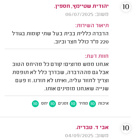
10
יהודית שטיימץ, חספין.
משוב: 06/07/2025
תיאור השירות:
הדברה כללית בבית בעל שתי קומות בגודל
220 מ"ר כולל חצר וביוב.
חוות דעת:
אנחנו ממש מרוצים! קודם כל מהיחס הטוב
אבל גם מההדברה, שבדרך כלל לא תופסת
וצריך לחזור עליה, ואיתו לא חזרנו. זו פעם
שנייה שאנחנו מזמינים אותו.
10
10
10
10
איכות
מחיר
זמנים
יחס
10
אבי ד. טבריה.
משוב: 04/09/2025