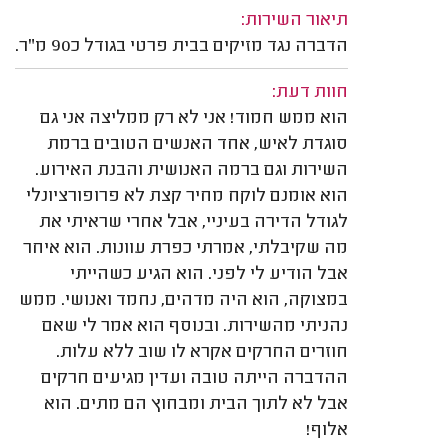
תיאור השירות:
הדברה נגד מזיקים בבית פרטי בגודל כ90 מ"ר.
חוות דעת:
הוא ממש חמוד! אני לא רק ממליצה אני גם
סוגדת לאיש, אחד האנשים הטובים ברמת
השירות וגם ברמה האנושית והבנת האירוע.
הוא אומנם לוקח מחיר קצת לא פרופורציונלי
לגודל הדירה בעיניי, אבל אחרי שראיתי את
מה שקיבלתי, אמרתי כפרת עוונות. הוא איחר
אבל הודיע לי לפני. הוא הגיע כשהייתי
במצוקה, הוא היה מדהים, נחמד ואנושי. ממש
נהניתי מהשירות. ובנוסף הוא אמר לי שאם
חוזרים החרקים אקרא לו שוב ללא עלות.
ההדברה הייתה טובה ועדין מגיעים חרקים
אבל לא לתוך הבית ומבחוץ הם מתים. הוא
אלוף!