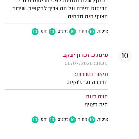
בנוסף, שלח הנחיות לפני הריסוס ואחרי
הריסוס ופירט על מה צריך להקפיד. שירות
מצוין! היה מדהים!
10
10
10
10
איכות
מחיר
זמנים
יחס
10
עינת כ. זכרון יעקב.
משוב: 06/07/2026
תיאור השירות:
הדברה נגד ג'וקים.
חוות דעת:
היה מצוין!
10
10
10
10
איכות
מחיר
זמנים
יחס