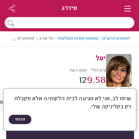
מידרג
...
תחומים חדשים
>
קוסמטיקאיות מומלצות
>
תל אביב > קוסמטיקאית מומלצת
יעל
ציון כללי
חוות דעת
12
9.58
שימו לב, אני לא מגיעה לבית הלקוח/ה אלא מקבלת
חוות דעת
מחירים
ממוצע
רישו
רק בקליניקה שלי.
הבנתי
חוות דעת לפי:
הכל
(
12
)
הכי נפוצים
טיפולי פנים
הסרת שיער
איפור