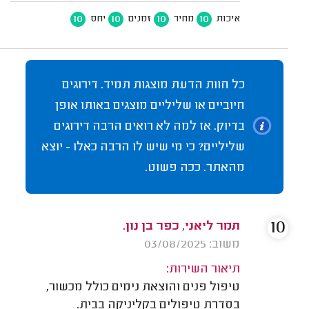
10
10
10
10
איכות
מחיר
זמנים
יחס
כל חוות הדעת מוצגות תמיד. דירוגים
חיוביים או שליליים מוצגים באותו אופן
בדיוק. אז למה לא רואים הרבה דירוגים
שליליים? כי מי שיש לו הרבה כאלו - יוצא
מהאתר. ככה פשוט.
10
תמר ליאני, כפר בן נון.
משוב: 03/08/2025
תיאור השירות:
טיפול פנים והוצאת נימים כולל מכשור,
בסדרת טיפולים בקליניקה בבית.