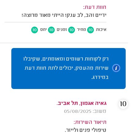
חוות דעת:
ידיים זהב, לב ענק! הייתי מאוד מרוצה!
10
10
10
10
איכות
מחיר
זמנים
יחס
רק לקוחות רשומים ומאומתים, שקיבלו
שירות מהעסק, יכולים לתת חוות דעת
במידרג.
10
גאיה אגמון, תל אביב.
משוב: 05/08/2025
תיאור השירות:
טיפולי פנים ולייזר.