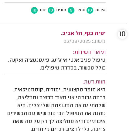
10
10
9
10
איכות
מחיר
זמנים
יחס
10
יפית כנף, תל אביב.
משוב: 03/08/2025
תיאור השירות:
טיפול פנים אנטי אייג'ינג, פיגמנטציה ואקנה,
כולל מכשור, בסדרת טיפולים.
חוות דעת:
היא סופר מקצועית, יסודית, קוסמטיקאית
ברמה גבוהה! אני מאוד מרוצה וממליצה,
שלחתי גם את המשפחה שלי אליה. היא
נותנת את הטיפול הכי טוב שיש עם תכשירים
איכותיים והיא ממליצה לך רק על מה שאת
צריכה, בלי להציע דברים מיותרים.