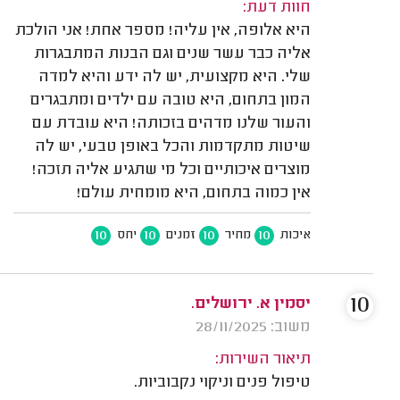
חוות דעת:
היא אלופה, אין עליה! מספר אחת! אני הולכת
אליה כבר עשר שנים וגם הבנות המתבגרות
שלי. היא מקצועית, יש לה ידע והיא למדה
המון בתחום, היא טובה עם ילדים ומתבגרים
והעור שלנו מדהים בזכותה! היא עובדת עם
שיטות מתקדמות והכל באופן טבעי, יש לה
מוצרים איכותיים וכל מי שתגיע אליה תזכה!
אין כמוה בתחום, היא מומחית עולם!
10
10
10
10
איכות
מחיר
זמנים
יחס
10
יסמין א. ירושלים.
משוב: 28/11/2025
תיאור השירות:
טיפול פנים וניקוי נקבוביות.