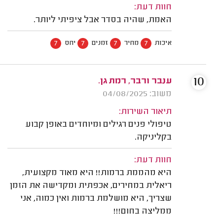
חוות דעת:
האמת, שהיה בסדר אבל ציפיתי ליותר.
7
7
7
7
איכות
מחיר
זמנים
יחס
10
ענבר ורבר, רמת גן.
משוב: 04/08/2025
תיאור השירות:
טיפולי פנים רגילים ומיוחדים באופן קבוע
בקליניקה.
חוות דעת:
היא מהממת ברמות!! היא מאוד מקצועית,
ריאלית במחירים, אכפתית ומקדישה את הזמן
שצריך, היא מושלמת ברמות ואין כמוה, אני
ממליצה בחום!!!