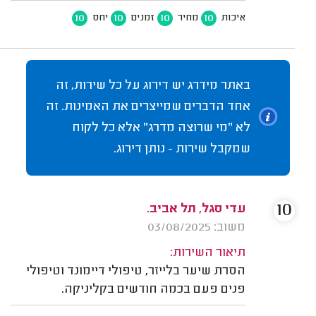
10
10
10
10
איכות
מחיר
זמנים
יחס
באתר מידרג יש דירוג על כל שירות, זה
אחד הדברים שמייצרים את האמינות. זה
לא "מי שרוצה מדרג" אלא כל לקוח
שמקבל שירות - נותן דירוג.
10
עדי סגל, תל אביב.
משוב: 03/08/2025
תיאור השירות:
הסרת שיער בלייזר, טיפולי דיימונד וטיפולי
פנים פעם בכמה חודשים בקליניקה.