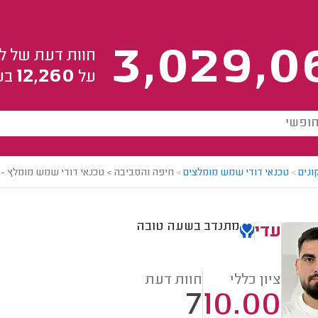
3,029,0
חוות דעת של ל
12,260
על
בע
ונים
>
טכנאי דודי שמש מומלצים
>
חיפה והסביבה > טכנאי דודי שמש מומלץ - 
מתנדב בשעה טובה
עדי
ציון כללי
חוות דעת
7
10.00