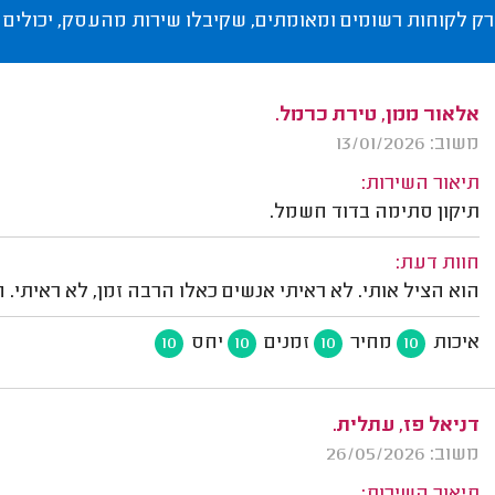
רק לקוחות רשומים ומאומתים, שקיבלו שירות מהעסק, יכולים 
אלאור ממן, טירת כרמל.
משוב: 13/01/2026
תיאור השירות:
תיקון סתימה בדוד חשמל.
חוות דעת:
הוא הציל אותי. לא ראיתי אנשים כאלו הרבה זמן, לא ראיתי. הו
איכות
מחיר
זמנים
יחס
10
10
10
10
דניאל פז, עתלית.
משוב: 26/05/2026