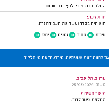
תיאור השירות:
החלפת ברז פורק לחץ בדוד שמש.
חוות דעת:
הוא היה בסדר ועשה את העבודה זריז.
איכות
מחיר
זמנים
יחס
10
10
10
10
גם בחוות דעת אנונימיות, מידרג יודעת מי הלקוח.
ערן ב. תל אביב.
משוב: 29/03/2026
תיאור השירות:
החלפת צינור לדוד.