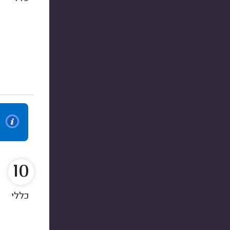
10
כללי