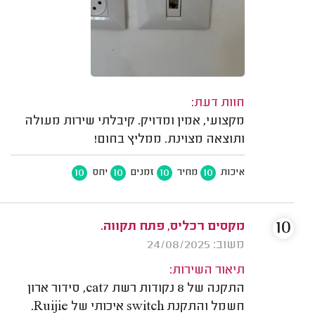
חוות דעת:
מקצועי, אמין ומדויק. קיבלתי שירות מעולה
ותוצאה מצוינת. ממליץ בחום!
10
10
10
10
איכות
מחיר
זמנים
יחס
10
מקסים רכליס, פתח תקווה.
משוב: 24/08/2025
תיאור השירות:
התקנה של 8 נקודות רשת cat7, סידור ארון
חשמל והתקנת switch איכותי של Ruijie.