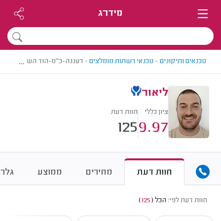
מידרג
...
טכנאים ותיקונים
>
טכנאי רשתות מומלצים
>
רעננה-כ"ס-הוד השרון > טכנאי
ליאור
ציון כללי
חוות דעת
125
9.97
חוות דעת
מחירים
ממוצע
גלרי
חוות דעת לפי:
הכל
(
125
)