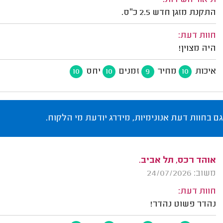
תיאור השירות:
התקנת מזגן חדש 2.5 כ״ס.
חוות דעת:
היה מצוין!
איכות
מחיר
זמנים
יחס
10
10
9
10
גם בחוות דעת אנונימיות, מידרג יודעת מי הלקוח.
אוהד רכס, תל אביב.
משוב: 24/07/2026
חוות דעת:
נהדר פשוט נהדר!