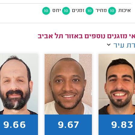
איכות
מחיר
זמנים
יחס
10
10
10
10
י מזגנים נוספים באזור תל אביב
ת עיר
9.66
9.67
9.83