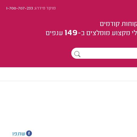
מוקד מידרג:
1-700-707-233
וחות קודמים
149
י מקצוע
מומלצים
ב-
ענפים
שתפו