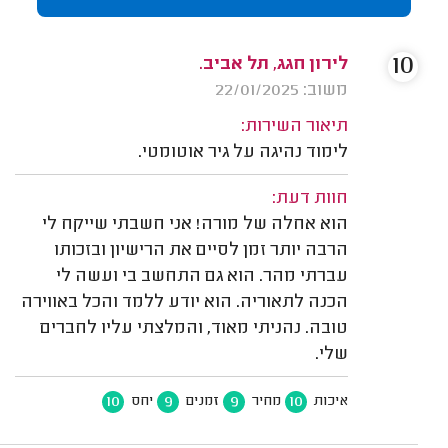
10
לירון חגג, תל אביב.
משוב: 22/01/2025
תיאור השירות:
לימוד נהיגה על גיר אוטומטי.
חוות דעת:
הוא אחלה של מורה! אני חשבתי שייקח לי
הרבה יותר זמן לסיים את הרישיון ובזכותו
עברתי מהר. הוא גם התחשב בי ועשה לי
הכנה לתאוריה. הוא יודע ללמד והכל באווירה
טובה. נהניתי מאוד, והמלצתי עליו לחברים
שלי.
10
9
9
10
איכות
מחיר
זמנים
יחס