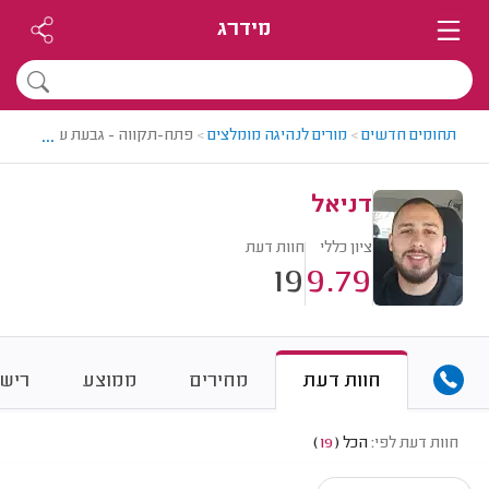
מידרג
...
תחומים חדשים
>
מורים לנהיגה מומלצים
>
פתח-תקווה - גבעת שמואל > מור
דניאל
ציון כללי
חוות דעת
19
9.79
חוות דעת
מחירים
ממוצע
רישו
חוות דעת לפי:
הכל
(
19
)