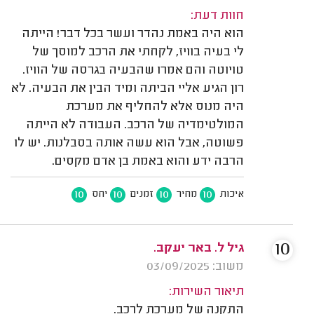
חוות דעת:
הוא היה באמת נהדר ועשר בכל דבר! הייתה
לי בעיה בוויז, לקחתי את הרכב למוסך של
טויוטה והם אמרו שהבעיה בגרסה של הוויז.
רון הגיע אליי הביתה ומיד הבין את הבעיה. לא
היה מנוס אלא להחליף את מערכת
המולטימדיה של הרכב. העבודה לא הייתה
פשוטה, אבל הוא עשה אותה בסבלנות. יש לו
הרבה ידע והוא באמת בן אדם מקסים.
10
10
10
10
איכות
מחיר
זמנים
יחס
10
גיל ל. באר יעקב.
משוב: 03/09/2025
תיאור השירות:
התקנה של מערכת לרכב.