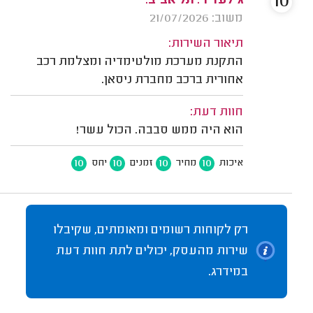
10
גילעד ר. תל אביב.
משוב: 21/07/2026
תיאור השירות:
התקנת מערכת מולטימדיה ומצלמת רכב
אחורית ברכב מחברת ניסאן.
חוות דעת:
הוא היה ממש סבבה. הכול עשר!
10
10
10
10
איכות
מחיר
זמנים
יחס
רק לקוחות רשומים ומאומתים, שקיבלו
שירות מהעסק, יכולים לתת חוות דעת
במידרג.