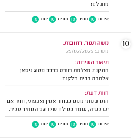
מושלם!
10
10
10
10
איכות
מחיר
זמנים
יחס
10
משה תמר, רחובות.
משוב: 25/02/2025
תיאור השירות:
התקנת מצלמת רוורס ברכב מסוג ניסאן
אלמרה בבית הלקוח.
חוות דעת:
התרשמתי ממנו כבחור אמין ואכפתי, חוזר אם
יש בעיה, עומד במילה שלו וגם המחיר סביר.
10
10
10
10
איכות
מחיר
זמנים
יחס