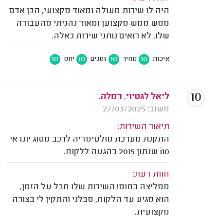
היה לו שירות מעולה ומאוד מקצועי, הבן אדם
ממש ממש מקצוען ומאוד נהניתי מהעבודה
שלו. לא רואים נותני שירות כאלה.
10
10
10
10
איכות
מחיר
זמנים
יחס
10
ליאל לגטיוי, רמלה.
משוב: 27/03/2025
תיאור השירות:
התקנת מערכת מולטימדיה לרכב מסוג יונדאי
i10 שנתון 2015 בהגעה ללקוח.
חוות דעת:
ממליצה בחום! השירות שלו חבל על הזמן,
הוא מגיע עד הלקוח, סבלני והתקין לי בצורה
מקצועית.