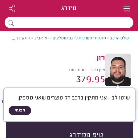
מידרג
...
עולם הרכב
>
מתקיני מערכות לרכב מומלצים
>
תל אביב > מתקין מערכות לרכ
רון
ציון כללי
חוות דעת
37
9.95
שימו לב - אני מתקין ברכב רק מוצרים שאני מספק.
חוות דעת
מחירים
ממוצע
גלרי
הבנתי
חוות דעת לפי:
הכל
(
37
)
הכי נפוצים
מערכות שמע
מערכות אזעקה
טיפ ממידרג