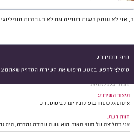
, אני לא עוסק בגגות רעפים וגם לא בעבודות סנפלינג!
חוות דעת
ממוצע
רישוי ותעודות
יתי
 לפי:
הכל
(
48
)
ים
מקום איטום
חומר איטום
עבודות מש
טיפ ממידרג
מומלץ לחפש במנוע חיפוש את השירות המדויק שאתם צרי
אורנה יפרח, תל אביב.
משוב: 06/12/2024
תיאור השירות:
איטום גג שטוח בזפת וביריעות ביטומניות.
חוות דעת:
אני ממליצה על מוטי מאוד. הוא עשה עבודה נהדרת, היה זמין