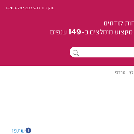
מוקד מידרג:
1-700-707-233
ות קודמים
149
מקצוע
מומלצים
ב-
ענפים
ץ - מרדכי
שתפו