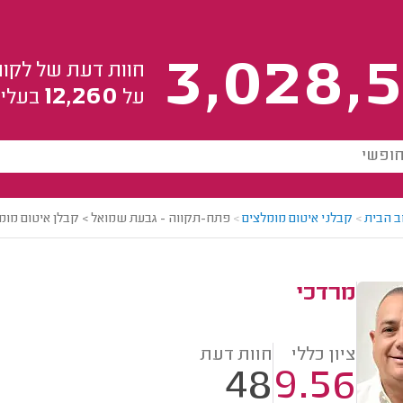
3,028,5
חוות דעת של לקוח
12,260
על
בעלי 
ב הבית
>
קבלני איטום מומלצים
>
פתח-תקווה - גבעת שמואל > קבלן איטום מומל
מרדכי
ציון כללי
חוות דעת
48
9.56