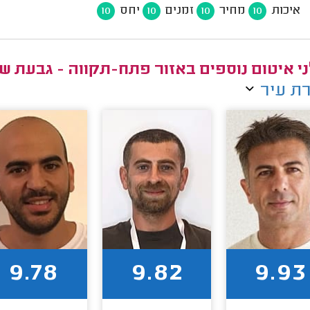
איכות
מחיר
זמנים
יחס
10
10
10
10
י איטום נוספים באזור פתח-תקווה - גבעת ש
ת עיר
9.78
9.82
9.93