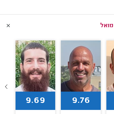
מואל
9.69
9.76