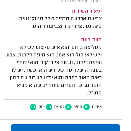
משוב: 20/08/2024
תיאור השירות:
צביעת ארבעה חדרים כולל סטוקו וטיח
פיגמנטי, ציורי קיר וצביעת ריהוט.
חוות דעת:
ממליצה בחום. הוא איש מקצוע לעילא
ולעילא! פול הוא אמן. הוא חיפה דלתות, צבע
וציפה ריהוט, ועשה ציורי קיר. הוא ייחודי
בעבודה שלו ומה שנדרש הוא יעשה. יש לו
ראיה מאוד רחבה והוא יודע לעבוד עם המון
חומרים. יש חומרים מיוחדים שהוא מביא
מחו"ל.
10
10
10
10
איכות
מחיר
זמנים
יחס