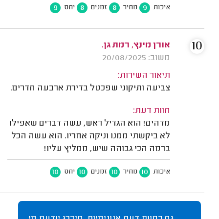
9
8
8
9
איכות
מחיר
זמנים
יחס
10
אורן מינץ, רמת גן.
משוב: 20/08/2025
תיאור השירות:
צביעה ותיקוני שפכטל בדירת ארבעה חדרים.
חוות דעת:
מדהים! הוא הגדיל ראש, עשה דברים שאפילו
לא ביקשתי ממנו וניקה אחריו. הוא עשה הכל
ברמה הכי גבוהה שיש, ממליץ עליו!
10
10
10
10
איכות
מחיר
זמנים
יחס