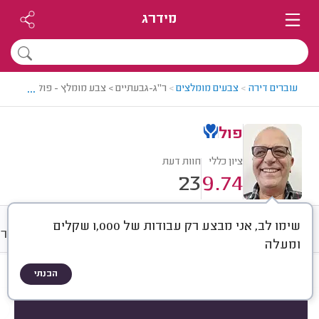
מידרג
...
עוברים דירה
>
צבעים מומלצים
>
ר"ג-גבעתיים > צבע מומלץ - פול
פול
ציון כללי
חוות דעת
23
9.74
שימו לב, אני מבצע רק עבודות של 1,000 שקלים
חוות דעת
מחירים
ממוצע
גלרי
ומעלה
הבנתי
חוות דעת לפי:
הכל
(
23
)
הכי נפוצים
עבודות גדולות
עבודות קטנות