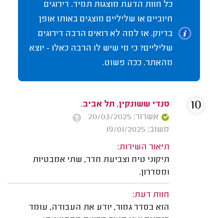
כל חוות הדעת מוצגות תמיד. דירוגים
חיוביים או שליליים מוצגים באותו אופן
בדיוק. אז למה לא רואים הרבה דירוגים
שליליים? כי מי שיש לו הרבה כאלו - יוצא
מהאתר. ככה פשוט.
10
סנדי ששונקין, תל אביב.
אשרור: 20/03/2025
משוב: 19/01/2025
תיאור השירות:
תיקוני טיח וצביעת חדר, שתי אמבטיות
ומסדרון.
חוות דעת:
הוא בסדר גמור, יודע את העבודה, עומד