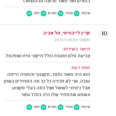
בזמנים ואני מאוד מרוצה מהתוצאה!
10
10
10
10
איכות
מחיר
זמנים
יחס
10
קרין לייבוויסי, תל אביב.
משוב: 23/07/2024
תיאור השירות:
צביעת סלון ומטבח כולל תיקוני טיח ושפכטל.
חוות דעת:
הוא היה מאוד נחמד, מקצועי והחוויה הייתה
טובה. אני לא מכירה כל כך מה המחירים בשוק
אבל ניסיתי לשאול אצל כמה בעלי מקצוע
ונשמע שהמחיר שלו היה בסדר גמור.
10
10
10
10
איכות
מחיר
זמנים
יחס