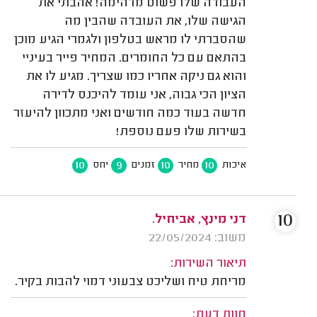
העבודה שלו פשוט מדהימה! אהבתי את
הגישה שלו, את העובדה שהבין מה
שהסברתי לו מראש בטלפון ולגמרי הגיע מוכן
בהתאם עם כל החומרים. המחיר פייר בעיניי
והוא גם ניקה אחריו כמו שצריך. מגיע לו את
הציון הכי גבוה, אני עומד להיכנס לדירה
חדשה בעוד כמה חודשים ואני מתכוון להיעזר
בשירות שלו פעם נוספת!
10
9
10
10
איכות
מחיר
זמנים
יחס
10
דני מינץ, אביחיל.
משוב: 22/05/2024
תיאור השירות:
מריחת טיח ושליכט צבעוני דמוי להבות בקיר.
חוות דעת: