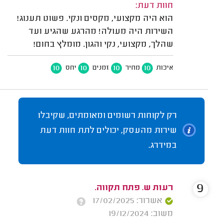
חוות דעת:
הוא היה מקצועי, מקסים ונקי. פשוט תענוג!
השירות היה מעולה! מהרגע שהגיע ועד
שהלך, מקצועי, נקי והגון. מומלץ בחום!
10
10
10
10
איכות
מחיר
זמנים
יחס
רק לקוחות רשומים ומאומתים, שקיבלו
שירות מהעסק, יכולים לתת חוות דעת
במידרג.
9
רעות ש. פתח תקווה.
אשרור: 17/02/2025
משוב: 19/12/2024