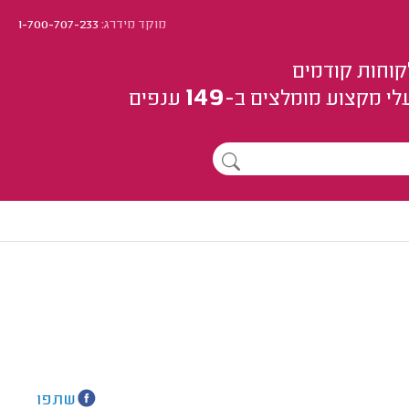
מוקד מידרג:
1-700-707-233
קוחות קודמים
149
לי מקצוע
מומלצים
ב-
ענפים
שתפו