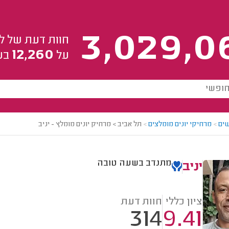
3,029,0
חוות דעת של ל
12,260
על
בע
ים
>
מרחיקי יונים מומלצים
>
תל אביב > מרחיק יונים מומלץ - יניב
מתנדב בשעה טובה
יניב
ציון כללי
חוות דעת
314
9.41