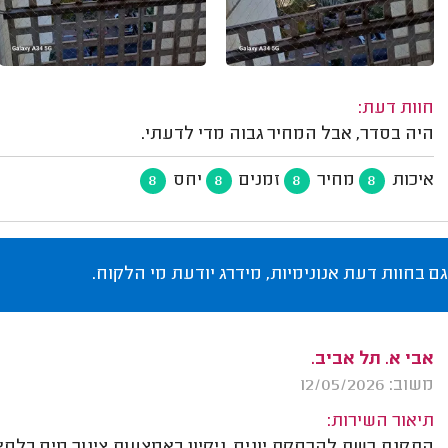
חוות דעת:
היה בסדר, אבל המחיר גבוה מדי לדעתי.
איכות
מחיר
זמנים
יחס
8
8
8
8
גם בחוות דעת אנונימיות, מידרג יודעת מי הלקוח.
אבי א. תל אביב.
משוב: 12/05/2026
תיאור השירות:
התקנת רשת להרחקת יונים, ניקיון באמצעות צינור מים בלחץ 