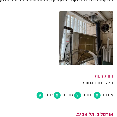
חוות דעת:
היה בסדר גמור!
איכות
מחיר
זמנים
יחס
9
9
9
9
אורטל ב. תל אביב.