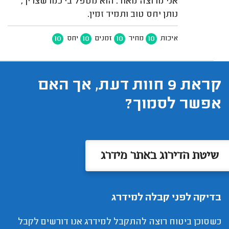
אני מרוצה מאוד. הוא מטפל בי כמו שצריך,
נותן יחס טוב ותמיד זמין.
10
10
10
10
איכות
מחיר
זמנים
יחס
קראת 9 חוות דעת, אך האם
אפשר לסמוך?
שיטת הדירוג באתר מידרג
בדיקה לפני קבלה למידרג
כשסוכן ביטוח רוצה להתקבל למידרג אנו דורשים לקבל