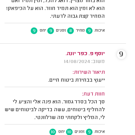
הוא בחור מצויין. דואג להכל, זמין תמיד ואם
הוא לא זמין הוא תמיד חוזר. הוא על הכיפאק!
המחיר קצת גבוה לדעתי.
9
9
8
9
איכות
מחיר
זמנים
יחס
9
יוסף פ. כפר יונה.
משוב: 14/08/2024
תיאור השירות:
ייעוץ בבחירת ביטוח חיים.
חוות דעת:
סך הכל בסדר גמור. הוא פנה אלי והציע לי
להחליף ביטוחים, עשה בדיקה לביטוחים שיש
לי, המליץ ולקחתי מה שרלוונטי.
10
10
9
איכות
זמנים
יחס