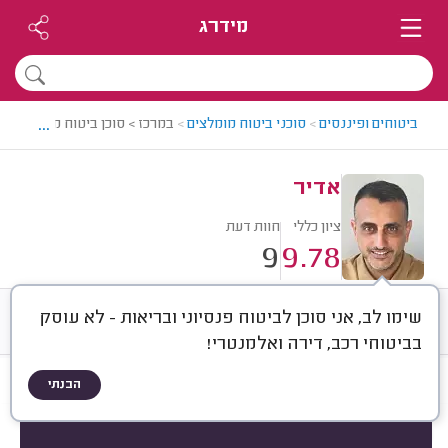
מידרג
...
ביטוחים ופיננסים
>
סוכני ביטוח מומלצים
>
במרכז > סוכן ביטוח מומלץ - אד
אדיר
ציון כללי
חוות דעת
9
9.78
שימו לב, אני סוכן לביטוח פנסיוני ובריאות - לא עוסק
חוות דעת
ממוצע
רישוי ותעודות
בביטוחי רכב, דירה ואלמנטרי!
הבנתי
חוות דעת לפי:
הכל
(
9
)
מוצר ביטוחי