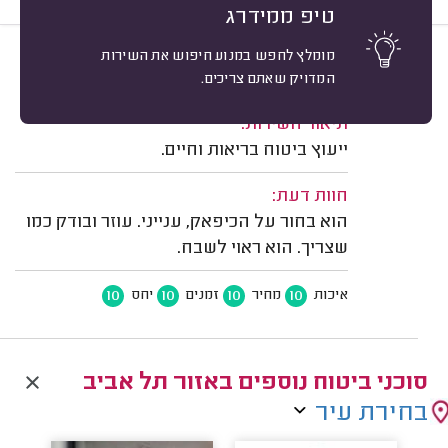
טיפ ממידרג
מומלץ לחפש במנוע חיפוש את השירות
10
שלומי סלם, תל אביב.
מיון
המדויק שאתם צריכים.
משוב: 14/11/2024
תיאור השירות:
ייעוץ ביטוח בריאות וחיים.
חוות דעת:
הוא בחור על הכיפאק, ענייני. עוזר ובודק כמו
שצריך. הוא ראוי לשבח.
10
10
10
10
איכות
מחיר
זמנים
יחס
סוכני ביטוח נוספים באזור תל אביב
בחירת עיר