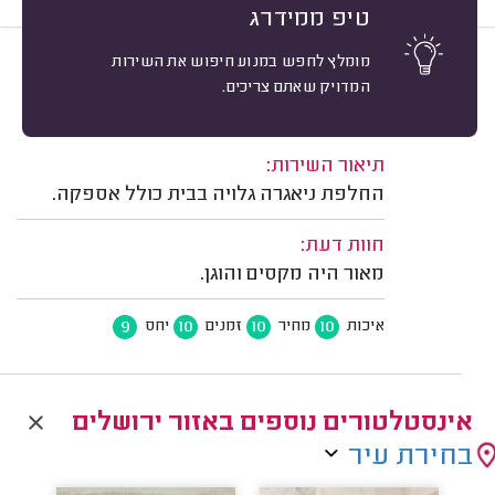
טיפ ממידרג
מומלץ לחפש במנוע חיפוש את השירות
10
נוגה גילעד, ירושלים.
מיון
המדויק שאתם צריכים.
אשרור: 02/08/2026
משוב: 31/05/2026
תיאור השירות:
החלפת ניאגרה גלויה בבית כולל אספקה.
חוות דעת:
מאור היה מקסים והוגן.
9
10
10
10
איכות
מחיר
זמנים
יחס
אינסטלטורים נוספים באזור ירושלים
בחירת עיר