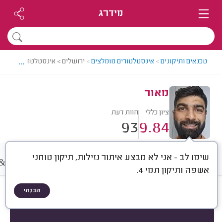
מידרג
...
טכנאים ותיקונים
>
אינסטלטורים מומלצים
>
ירושלים > אינסטלטור מומלץ - 
מאור
ציון כללי
חוות דעת
93
9.84
שימו לב - אני לא מבצע איתור נזילות, תיקון טוחני
&
חוות דעת
מחירים
ממוצע
A
אשפה ותיקון תמי 4.
הבנתי
חוות דעת לפי:
הכל
(
93
)
הכי נפוצים
סוגי סתימות
אביזרי אינסטלציה