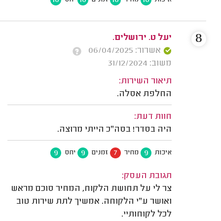
10
10
10
10
איכות
מחיר
זמנים
יחס
8
יעל ט. ירושלים.
אשרור: 06/04/2025
משוב: 31/12/2024
תיאור השירות:
החלפת אסלה.
חוות דעת:
היה בסדר! בסה"כ הייתי מרוצה.
9
9
7
9
איכות
מחיר
זמנים
יחס
תגובת העסק:
צר לי על תחושת הלקוח, המחיר סוכם מראש
ואושר ע"י הלקוחה. אמשיך לתת שירות טוב
לכל לקוחותיי.