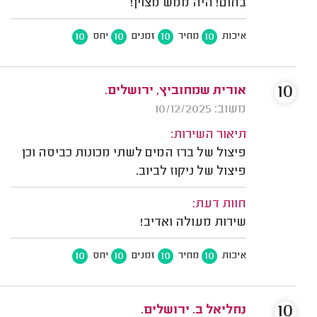
בחום! היה ממש מצוין!
10
10
10
10
איכות
מחיר
זמנים
יחס
10
אורית שמחוביץ, ירושלים.
משוב: 10/12/2025
תיאור השירות:
פיצול של ברז המים לשתי מכונות כביסה וכן
פיצול של ניקוז לביוב.
חוות דעת:
שירות מעולה ואדיב!
10
10
10
10
איכות
מחיר
זמנים
יחס
10
נחליאל ב. ירושלים.