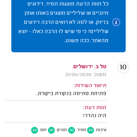
כל חוות הדעת מוצגות תמיד. דירוגים
חיוביים או שליליים מוצגים באותו אופן
בדיוק. אז למה לא רואים הרבה דירוגים
שליליים? כי מי שיש לו הרבה כאלו - יוצא
מהאתר. ככה פשוט.
10
טל ב. ירושלים.
משוב: 21/06/2026
תיאור השירות:
פתיחת סתימה בנקודת ביקורת.
חוות דעת:
היה נהדר!
10
10
10
10
איכות
מחיר
זמנים
יחס