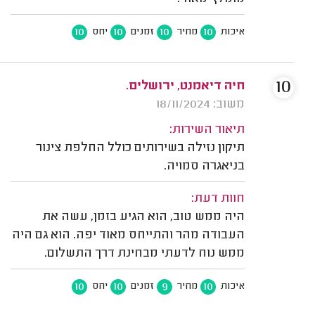
10
10
10
10
איכות
מחיר
זמנים
יחס
10
חיה דיאמנט, ירושלים.
משוב: 18/11/2024
תיאור השירות:
תיקון נזילה בשירותים כולל החלפת צינור
בניאגרה סמויה.
חוות דעת:
היה ממש טוב, הוא הגיע בזמן, עשה את
העבודה מהר והתייחס מאוד יפה. הוא גם היה
ממש נוח לדעתי מבחינת דרך התשלום.
10
10
9
10
איכות
מחיר
זמנים
יחס