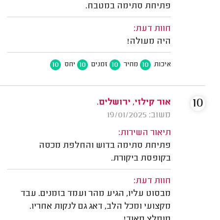
פתיחת סתימה במטבח.
חוות דעת:
היה מעולה!
10
10
10
10
איכות
מחיר
זמנים
יחס
10
אור קילזי, ירושלים.
משוב: 19/01/2025
תיאור השירות:
פתיחת סתימה בדוש והחלפת מכסה
בקופסת ביקורת.
חוות דעת:
מבסוט עליו, הגיע מהר ועמד בזמנים. עבד
מקצועי ומכל הלב, דאג גם לנקות אחריו.
מומלץ מאוד!