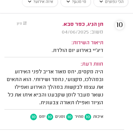
הכי נפוצים
מי מנגן?
איזה אירוע?
10
חן הניג, כפר סבא.
מיון
משוב: 04/06/2025
תיאור השירות:
דיג'יי באירוע יום הולדת.
חוות דעת:
היה מקסים, יחס מאוד אדיב לפני האירוע
ובמהלכו, מקצועי, נחמד ושירותי. הוא התאים
את עצמו לבקשות במהלך האירוע ואפילו
נשאר מעבר לזמן שקבענו והביא איתו את כל
הציוד ואפילו תאורה צבעונית.
10
10
10
10
איכות
מחיר
זמנים
יחס