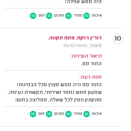
היה ממש אחלה!
10
10
10
10
איכות
מחיר
זמנים
יחס
10
דורין רוקח, פתח תקווה.
משוב: 25/12/2025
תיאור השירות:
החזר מס.
חוות דעת:
החזר מס היה ממש מצוין מכל הבחינות!
שמעון ממש נחמד ושירותי, תקשורת נעימה,
מתקתק וזמין לכל שאלה. ממליצה בחום!
10
10
10
10
איכות
מחיר
זמנים
יחס