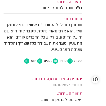
תיאור השירות:
דו"ח שנתי לעוסק פטור.
חוות דעת:
שמעון עזר לי להגיש דו"ח אישי שנתי לעסק
שלי, הוא אדם מאוד נחמד, מעבר לזה הוא עם
יד על הדופק, בודק שכל הדברים קורים, הוא
מתעניין, סוגר את העבודה כמו שצריך והמחיר
שגובה הוגן בעיניי.
10
10
10
10
איכות
מחיר
זמנים
יחס
10
יהודית ג. פרדס חנה-כרכור.
משוב: 18/11/2024
תיאור השירות:
ייצוג מס לעוסק מורשה.