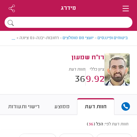
מידרג
...
ביטוחים ופיננסים
>
יועצי מס מומלצים
>
רחובות-יבנה-נס ציונה > יועץ מס 
רו"ח שמעון
ציון כללי
חוות דעת
36
9.92
חוות דעת
ממוצע
רישוי ותעודות
חוות דעת לפי:
הכל
(
36
)