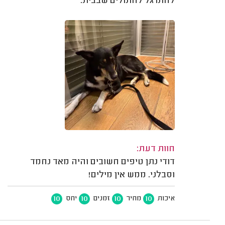
להתרגל לחתולים שבבית.
חוות דעת:
דודי נתן טיפים חשובים והיה מאד נחמד
וסבלני. ממש אין מילים!
10
10
10
10
איכות
מחיר
זמנים
יחס