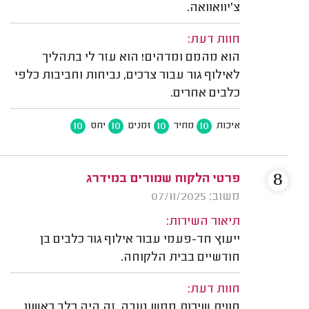
צ'יוואוואה.
חוות דעת:
הוא מהמם ומדהים! הוא עזר לי בתהליך
לאילוף גור עבור צרכים, נביחות וחביבות כלפי
כלבים אחרים.
10
10
10
10
איכות
מחיר
זמנים
יחס
8
פרטי הלקוח שמורים במידרג
משוב: 07/11/2025
תיאור השירות:
ייעוץ חד-פעמי עבור אילוף גור כלבים בן
חודשיים בבית הלקוחה.
חוות דעת:
חווית שירות ממש טובה. זה היה כלב ראשון