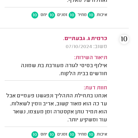
ואחלה של מאלף.
10
10
10
10
איכות
מחיר
זמנים
יחס
10
כרמית ג. גבעתיים.
משוב: 07/10/2024
תיאור השירות:
אילוף בסיסי לגורה מעורבת בת שמונה
חודשים בבית הלקוח.
חוות דעת:
אנחנו בתחילת התהליך ונפגשנו פעמיים אבל
עד כה הוא מאוד קשוב, אדיב וזמין לשאלות.
הוא תמיד נותן אקסטרה זמן מעצמו, נשאר
עוד ומשקיע יותר.
10
10
10
10
איכות
מחיר
זמנים
יחס