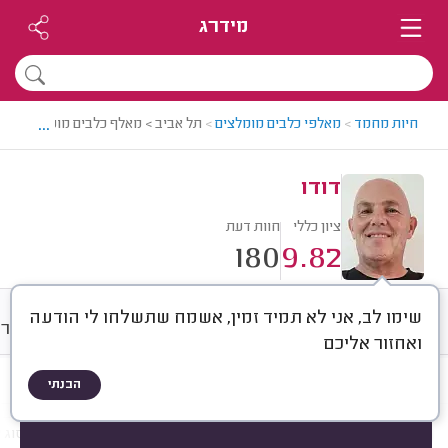
מידרג
...
חיות מחמד
>
מאלפי כלבים מומלצים
>
תל אביב > מאלף כלבים מומלץ - דודו
דודו
ציון כללי
חוות דעת
180
9.82
שימו לב, אני לא תמיד זמין, אשמח שתשלחו לי הודעה
חוות דעת
מחירים
ממוצע
גלרי
ואחזור אליכם
הבנתי
חוות דעת לפי:
הכל
(
180
)
הכי נפוצים
גור או כלב בוגר
סוג הכלב
סוג א