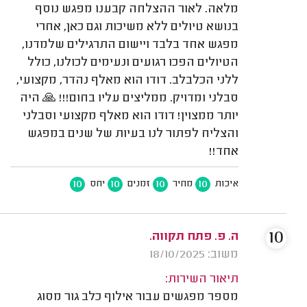
מלאה. לאור ההצלחה קבענו מפגש נוסף
בנושא טיולים ללא משיכות וגם כאן, אחרי
מפגש אחד בלבד ויישום התרגילים שלמדנו,
הטיולים הפכו רגועים ונעימים לכולנו, כולל
ללני הכלבלב. דודו הוא מאלף נהדר, מקצועי,
סבלני ומדויק. ממליצים עליו בחום!!! 🙏 היה
יותר ממצוין! דודו הוא מאלף מקצועי וסבלני
והצליח לפתור לנו בעיות של שנים במפגש
אחד!!
10
10
10
10
איכות
מחיר
זמנים
יחס
10
ה. פ. פתח תקווה.
משוב: 18/10/2025
תיאור השירות:
מספר מפגשים עבור אילוף כלב גור מסוג