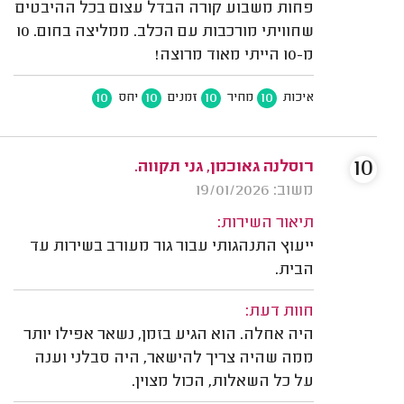
פחות משבוע קורה הבדל עצום בכל ההיבטים
שחוויתי מורכבות עם הכלב. ממליצה בחום. 10
מ-10 הייתי מאוד מרוצה!
10
10
10
10
איכות
מחיר
זמנים
יחס
10
רוסלנה גאוכמן, גני תקווה.
משוב: 19/01/2026
תיאור השירות:
ייעוץ התנהגותי עבור גור מעורב בשירות עד
הבית.
חוות דעת:
היה אחלה. הוא הגיע בזמן, נשאר אפילו יותר
ממה שהיה צריך להישאר, היה סבלני וענה
על כל השאלות, הכול מצוין.