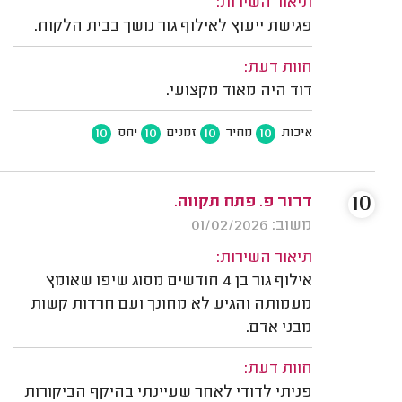
תיאור השירות:
פגישת ייעוץ לאילוף גור נושך בבית הלקוח.
חוות דעת:
דוד היה מאוד מקצועי.
10
10
10
10
איכות
מחיר
זמנים
יחס
10
דרור פ. פתח תקווה.
משוב: 01/02/2026
תיאור השירות:
אילוף גור בן 4 חודשים מסוג שיפו שאומץ
מעמותה והגיע לא מחונך ועם חרדות קשות
מבני אדם.
חוות דעת:
פניתי לדודי לאחר שעיינתי בהיקף הביקורות