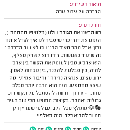
תיאור השירות:
הדרכה על גידול גורה.
חוות דעת:
כשהבאנו את הגורה שלנו (מלטיפו מהממת!),
הזמנו את דודו כדי שיסביר לנו איך לגדל אותה
נכון. אבל מהר מאוד הבנו שזו לא עוד הדרכה –
זה שיעור באנושות. דודו הוא לא רק מאלף,
הוא אדם שמבין לעומק את הקשר בין אדם
לחיה, בין סבלנות להבנה, בין נוכחות לאמון.
ידע עצום, אנרגיה נדירה – וחיבור אמיתי. מה
שיצא מהמפגש הזה הוא הרבה יותר מכלב
מחונך — זו דרך חדשה להסתכל על תקשורת,
גבולות ואהבה. בקיצור: המופע הכי טוב בעיר
🎭🐶 מומלץ מכל הלב, גם למי שעדיין רק
חושב להביא כלב. היה מאלף!!!
10
10
10
10
איכות
מחיר
זמנים
יחס