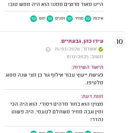
היינו מאוד מרוצים ממנו! הוא היה ממש טוב!
10
10
10
10
איכות
מחיר
זמנים
יחס
10
עידו כהן, גבעתיים.
אשרור: 15/03/2026
משוב: 11/12/2025
תיאור השירות:
פגישת ייעוץ עבור אילוף גור בן חצי שנה מסוג
מלטיפו.
חוות דעת:
מצוין! הוא בחור מדהים ויסודי. הוא היה הכי
זמין וגבה מחיר משתלם לטעמי. היה פשוט
נהדר!