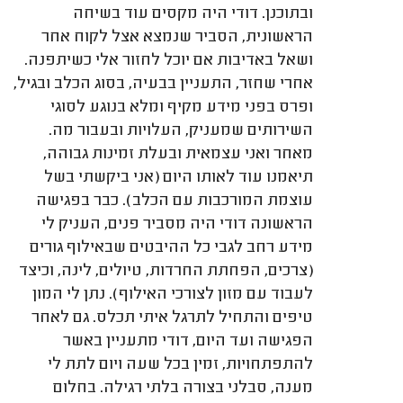
ובתוכנן. דודי היה מקסים עוד בשיחה
הראשונית, הסביר שנמצא אצל לקוח אחר
ושאל באדיבות אם יוכל לחזור אלי כשיתפנה.
אחרי שחזר, התעניין בבעיה, בסוג הכלב ובגיל,
ופרס בפני מידע מקיף ומלא בנוגע לסוגי
השירותים שמעניק, העלויות ובעבור מה.
מאחר ואני עצמאית ובעלת זמינות גבוהה,
תיאמנו עוד לאותו היום (אני ביקשתי בשל
עוצמת המורכבות עם הכלב). כבר בפגישה
הראשונה דודי היה מסביר פנים, העניק לי
מידע רחב לגבי כל ההיבטים שבאילוף גורים
(צרכים, הפחתת החרדות, טיולים, לינה, וכיצד
לעבוד עם מזון לצורכי האילוף). נתן לי המון
טיפים והתחיל לתרגל איתי תכלס. גם לאחר
הפגישה ועד היום, דודי מתעניין באשר
להתפתחויות, זמין בכל שעה ויום לתת לי
מענה, סבלני בצורה בלתי רגילה. בחלום