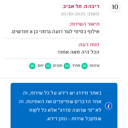
10
ריבה ה. תל אביב.
משוב: 05/10/2025
תיאור השירות:
אילוף בסיסי לגור רועה גרמני בן 8 חודשים.
חוות דעת:
הכל היה מאה אחוז!
10
10
10
10
איכות
מחיר
זמנים
יחס
באתר מידרג יש דירוג על כל שירות, זה
אחד הדברים שמייצרים את האמינות. זה
לא "מי שרוצה מדרג" אלא כל לקוח
שמקבל שירות - נותן דירוג.