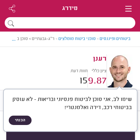
מידרג
...
ביטוחים ופיננסים
>
סוכני ביטוח מומלצים
>
ר"ג-גבעתיים > סוכן ביטוח מומל
רענן
ציון כללי
חוות דעת
15
9.87
שימו לב, אני סוכן לביטוח פנסיוני ובריאות - לא עוסק
חוות דעת
ממוצע
רישוי ותעודות
בביטוחי רכב, דירה ואלמנטרי!
הבנתי
חוות דעת לפי:
הכל
(
15
)
מוצר ביטוחי
סוג שירות
ביטוח לעסק