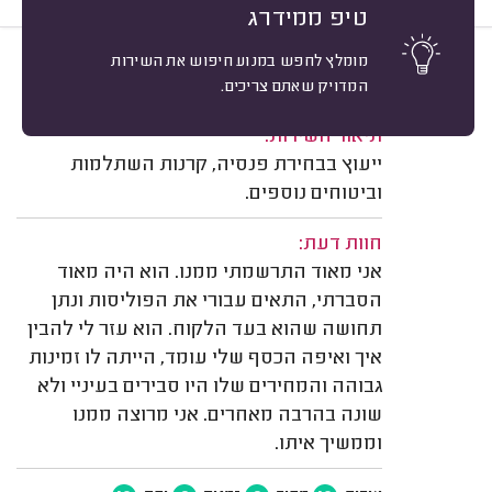
טיפ ממידרג
מומלץ לחפש במנוע חיפוש את השירות
9
מאור נונברג, כפר יונה.
מיון
המדויק שאתם צריכים.
משוב: 31/07/2024
תיאור השירות:
ייעוץ בבחירת פנסיה, קרנות השתלמות
וביטוחים נוספים.
חוות דעת:
אני מאוד התרשמתי ממנו. הוא היה מאוד
הסברתי, התאים עבורי את הפוליסות ונתן
תחושה שהוא בעד הלקוח. הוא עזר לי להבין
איך ואיפה הכסף שלי עומד, הייתה לו זמינות
גבוהה והמחירים שלו היו סבירים בעיניי ולא
שונה בהרבה מאחרים. אני מרוצה ממנו
וממשיך איתו.