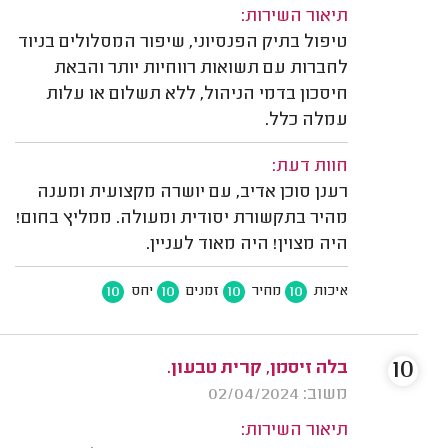
תיאור השירות:
טיפול בתיק הפנסיוני, שיפור המסלולים בניוד
לחברות עם תשואות רווחיות יותר והבאת
חיסכון בדמי הניהול, ללא תשלום או עלות
עמלה כלל.
חוות דעת:
רענן סוכן אדיב, עם יושרה מקצועית ומענה
מהיר בתקשורת יסודית ומעולה. ממליץ בחום!
היה מצוין! היה מאוד לעניין.
10
10
10
10
איכות
מחיר
זמנים
יחס
10
בלה זיסמן, קרית טבעון.
משוב: 02/04/2024
תיאור השירות: