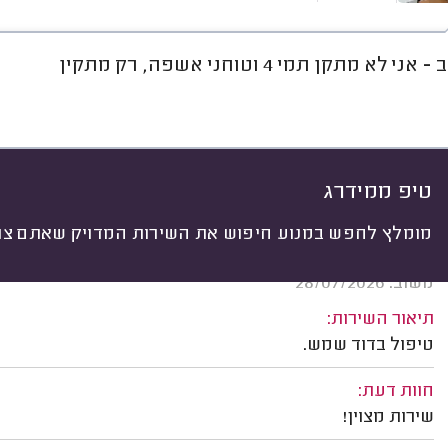
י לא מתקן תמי 4 וטוחני אשפה, רק מתקין
חוות דעת
מחירים
ממוצע
גל
יתי
 לפי:
הכל
(
705
)
ים
סוגי סתימות
אביזרי אינסטלציה
נזקי
טיפ ממידרג
מומלץ לחפש במנוע חיפוש את השירות המדויק שאתם צרי
אסף מרקו, כפר סבא.
משוב: 28/07/2026
תיאור השירות:
טיפול בדוד שמש.
חוות דעת:
שירות מצוין!