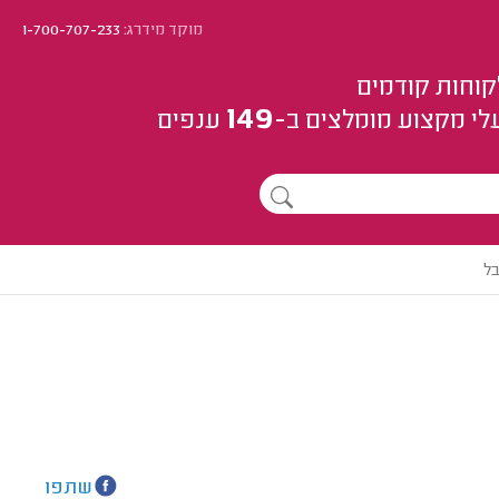
מוקד מידרג:
1-700-707-233
קוחות קודמים
149
לי מקצוע
מומלצים
ב-
ענפים
בל
שתפו