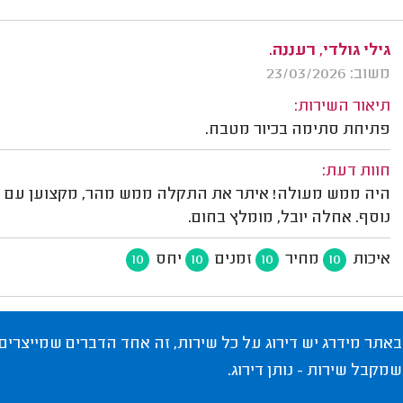
גילי גולדי, רעננה.
משוב: 23/03/2026
תיאור השירות:
פתיחת סתימה בכיור מטבח.
חוות דעת:
היה ממש מעולה! איתר את התקלה ממש מהר, מקצוען עם הכ
נוסף. אחלה יובל, מומלץ בחום.
איכות
מחיר
זמנים
יחס
10
10
10
10
באתר מידרג יש דירוג על כל שירות, זה אחד הדברים שמייצרים
שמקבל שירות - נותן דירוג.