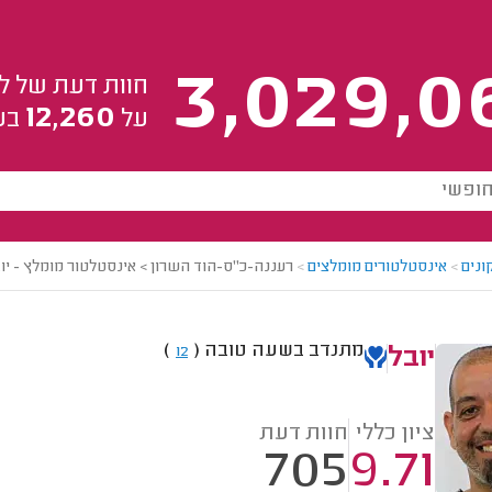
3,029,0
חוות דעת של ל
12,260
על
בע
ונים
>
אינסטלטורים מומלצים
>
רעננה-כ"ס-הוד השרון > אינסטלטור מומלץ - יו
מתנדב בשעה טובה
(
)
12
יובל
ציון כללי
חוות דעת
705
9.71