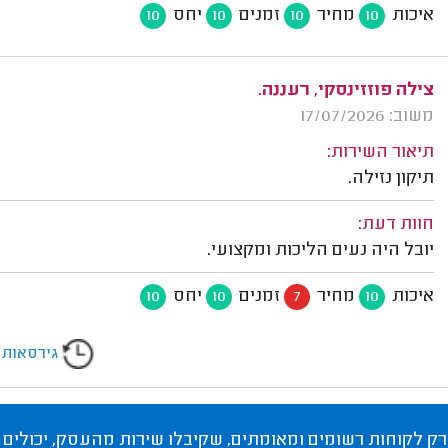
איכות
מחיר
זמנים
יחס
10
10
10
10
צילה פוזזינסקי, רעננה.
משוב: 17/07/2026
תיאור השירות:
תיקון נזילה.
חוות דעת:
יובל היה נעים הליכות ומקצועי.
איכות
מחיר
זמנים
יחס
10
10
7
10
גירסאות
רק לקוחות רשומים ומאומתים, שקיבלו שירות מהעסק, יכולים 