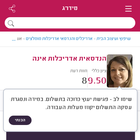
מידרג
...
שיפוץ ועיצוב הבית
>
אדריכלים והנדסאי אדריכלות מומלצים
>
אשקלון והסב
הנדסאית אדריכלות אינה
ציון כללי
חוות דעת
8
9.50
שימו לב - פגישת יעוץ כרוכה בתשלום. במידה ונסגרת
חוות דעת
ממוצע
רישוי ותעודות
עסקה התשלום יקוזז מעלות העבודה.
הבנתי
חוות דעת לפי:
הכל
(
8
)
סוג השירות
מה בנו?
איזה מבנה?