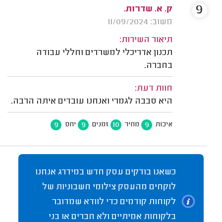
9
ק. א. שדרות.
משוב: 11/09/2024
תיאור השירות:
תכנון אדריכלי למשרדים וחללי עבודה
בחברה.
חוות דעת:
היא סבבה לגמרי ואנחנו עובדים איתה הרבה.
9
9
10
9
איכות
מחיר
זמנים
יחס
כשאנו בודקים עסק חדש במידרג אנחנו
לוקחים מהעסק צילומי חשבוניות של
לקוחות קודמים כדי לוודא שמדובר
בלקוחות אמיתיים ולא חברים או בני