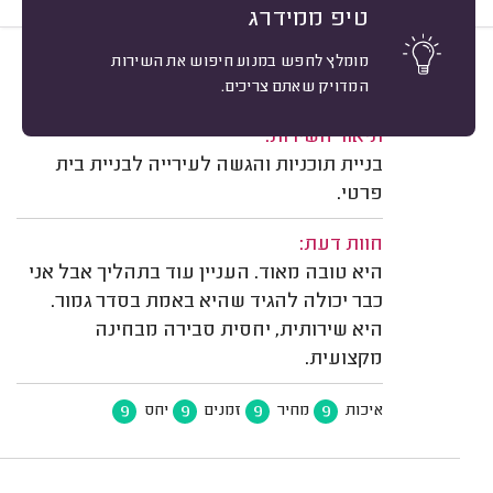
טיפ ממידרג
מומלץ לחפש במנוע חיפוש את השירות
9
פרטי הלקוח שמורים במידרג
מיון
המדויק שאתם צריכים.
משוב: 12/09/2024
תיאור השירות:
בניית תוכניות והגשה לעירייה לבניית בית
פרטי.
חוות דעת:
היא טובה מאוד. העניין עוד בתהליך אבל אני
כבר יכולה להגיד שהיא באמת בסדר גמור.
היא שירותית, יחסית סבירה מבחינה
מקצועית.
9
9
9
9
איכות
מחיר
זמנים
יחס