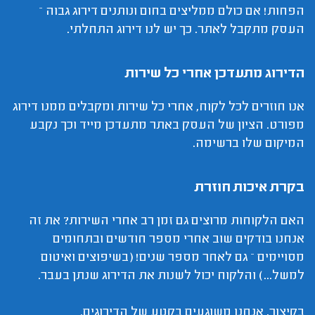
הפחות! אם כולם ממליצים בחום ונותנים דירוג גבוה –
העסק מתקבל לאתר. כך יש לנו דירוג התחלתי.
הדירוג מתעדכן אחרי כל שירות
אנו חוזרים לכל לקוח, אחרי כל שירות ומקבלים ממנו דירוג
מפורט. הציון של העסק באתר מתעדכן מייד וכך נקבע
המיקום שלו ברשימה.
בקרת איכות חוזרת
האם הלקוחות מרוצים גם זמן רב אחרי השירות? את זה
אנחנו בודקים שוב אחרי מספר חודשים ובתחומים
מסויימים – גם לאחר מספר שנים! (בשיפוצים ואיטום
למשל...) והלקוח יכול לשנות את הדירוג שנתן בעבר.
בקיצור, אנחנו משוגעים בקטע של הדירוגים.