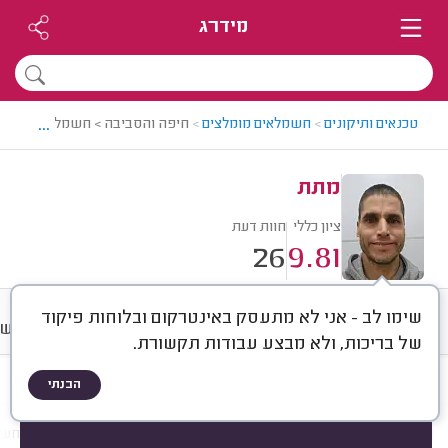
מידרג
...
טכנאים ותיקונים
>
חשמלאים מומלצים
>
חיפה והסביבה > חשמלאי מומלץ 
מתת
ציון כללי
חוות דעת
26
9.81
שימו לב - אני לא מתעסק באינטרקום ובלוחות פיקוד
חוות דעת
מחירים
ממוצע
רישו
של בריכות, ולא מבצע עבודות תקשורת.
הבנתי
חוות דעת לפי:
הכל
(
26
)
הכי נפוצים
תיקונים
התקנות
תשתיות חש