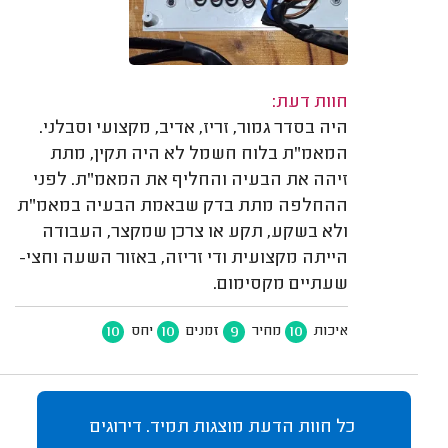
חוות דעת:
היה בסדר גמור, זריז, אדיב, מקצועי וסבלני.
המאמ"ת בלוח חשמל לא היה תקין, מתת
זיהה את הבעיה והחליף את המאמ"ת. לפני
ההחלפה מתת בדק שבאמת הבעיה במאמ"ת
ולא בשקע, תקע או צרכן שמקצר, העבודה
הייתה מקצועית ודי זריזה, באזור השעה וחצי-
שעתיים מקסימום.
10
10
9
10
איכות
מחיר
זמנים
יחס
כל חוות הדעת מוצגות תמיד. דירוגים