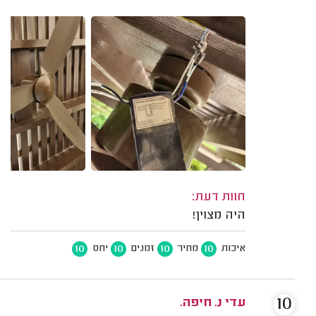
חוות דעת:
היה מצוין!
10
10
10
10
איכות
מחיר
זמנים
יחס
10
עדי נ. חיפה.