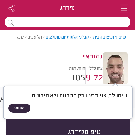
מידרג
...
שיפוץ ועיצוב הבית
>
קבלני אלומיניום מומלצים
>
תל אביב > קבלן אלומיניו
נהוראי
ציון כללי
חוות דעת
105
9.72
שימו לב, אני מבצע רק התקנות ולא תיקונים.
&
חוות דעת
ממוצע
גלריה
A
Q
הבנתי
חוות דעת לפי:
הכל
(
105
)
הכי נפוצים
התקנת חלונות
סגירת מרפסות
טיפ ממידרג