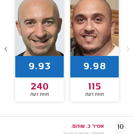
9.93
9.98
240
115
חוות דעת
חוות דעת
10
אמיר ב. שוהם.