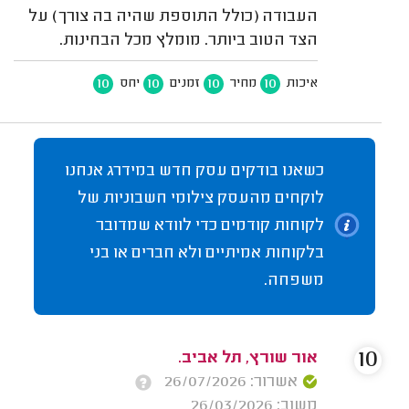
העבודה (כולל התוספת שהיה בה צורך) על
הצד הטוב ביותר. מומלץ מכל הבחינות.
10
10
10
10
איכות
מחיר
זמנים
יחס
כשאנו בודקים עסק חדש במידרג אנחנו
לוקחים מהעסק צילומי חשבוניות של
לקוחות קודמים כדי לוודא שמדובר
בלקוחות אמיתיים ולא חברים או בני
משפחה.
10
אור שורץ, תל אביב.
אשרור: 26/07/2026
משוב: 26/03/2026