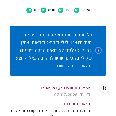
10
10
10
10
איכות
מחיר
זמנים
יחס
כל חוות הדעת מוצגות תמיד. דירוגים
חיוביים או שליליים מוצגים באותו אופן
בדיוק. אז למה לא רואים הרבה דירוגים
שליליים? כי מי שיש לו הרבה כאלו - יוצא
מהאתר. ככה פשוט.
8
אייל רם שצופק, תל אביב.
משוב: 07/07/2026
תיאור השירות:
החלפת שתי זגוגיות, שליפת קונסטרוקציית