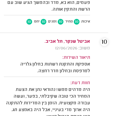
פעמים, הוא בא, מדד ובהמשך הגיע שוב עם
הרשת והתקין אותה.
10
10
10
10
איכות
מחיר
זמנים
יחס
10
אביטל שנקר, תל אביב.
משוב: 12/06/2026
תיאור השירות:
אספקת והתקנת רשתות בחלון גלריה
למרפסת ובחלון חדר רחצה.
חוות דעת:
היה מדהים ממש! נהוראי נתן את הצעת
המחיר הכי טובה שקיבלתי, בפער, ועשה
עבודה מקצועית. הזמן בין המדידות להתקנה
היה ארוך מדי בעיניי, אבל היה באמצע חג.