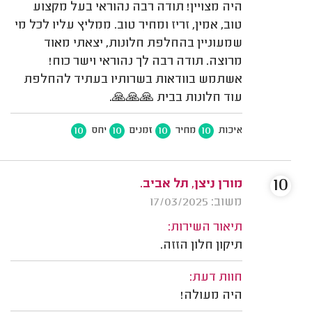
היה מצויין! תודה רבה נהוראי בעל מקצוע
טוב, אמין, זריז ומחיר טוב. ממליץ עליו לכל מי
שמעוניין בהחלפת חלונות, יצאתי מאוד
מרוצה. תודה רבה לך נהוראי וישר כוח!
אשתמש בוודאות בשרותיו בעתיד להחלפת
עוד חלונות בבית 🙏🙏🙏.
10
10
10
10
איכות
מחיר
זמנים
יחס
10
מורן ניצן, תל אביב.
משוב: 17/03/2025
תיאור השירות:
תיקון חלון הזזה.
חוות דעת:
היה מעולה!