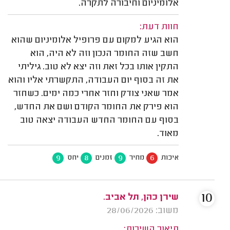
אלומיניום וחיבורה לתקרה.
חוות דעת:
הוא הגיע למקום עם פרופיל אלומיניום שהוא
חשב שזה החומר הנכון וזה לא היה, הוא
התקין אותו בכל זאת וזה יצא לא טוב. גיליתי
את זה בסוף יום העבודה, התקשרתי אליו והוא
אמר שאני צודק וחזר אחרי כמה ימים. כשחזר
הוא פירק את החומר הקודם ושם את החדש,
בסוף עם החומר החדש העבודה יצאה טוב
מאוד.
9
8
9
6
איכות
מחיר
זמנים
יחס
10
שירן כהן, תל אביב.
משוב: 28/06/2026
תיאור השירות: