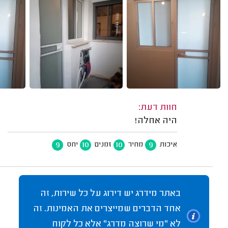
חוות דעת:
היה אחלה!
9
10
10
9
איכות
מחיר
זמנים
יחס
באתר מידרג יש דירוג על כל שירות, זה
אחד הדברים שמייצרים את האמינות. זה
לא "מי שרוצה מדרג" אלא כל לקוח