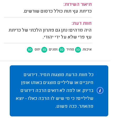
תיאור השירות:
כריתת עץ תות כולל כרסום שורשים.
חוות דעת:
היה מדהים! נתן גם פתרון הלכתי של כריתת
עץ פרי שלא על ידי יהודי.
10
10
10
10
איכות
מחיר
זמנים
יחס
כל חוות הדעת מוצגות תמיד. דירוגים
חיוביים או שליליים מוצגים באותו אופן
בדיוק. אז למה לא רואים הרבה דירוגים
שליליים? כי מי שיש לו הרבה כאלו - יוצא
מהאתר. ככה פשוט.