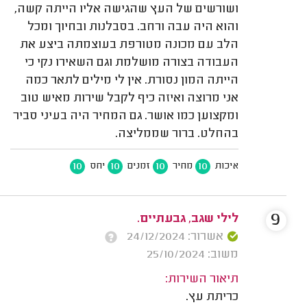
ושורשים של העץ שהגישה אליו הייתה קשה,
והוא היה עבה ורחב. בסבלנות ובחיוך ומכל
הלב עם מכונה מטורפת בעוצמתה ביצע את
העבודה בצורה מושלמת וגם השאירו נקי כי
הייתה המון נסורת. אין לי מילים לתאר כמה
אני מרוצה ואיזה כיף לקבל שירות מאיש טוב
ומקצוען כמו אושר. גם המחיר היה בעיני סביר
בהחלט. ברור שממליצה.
10
10
10
10
איכות
מחיר
זמנים
יחס
9
לילי שגב, גבעתיים.
אשרור: 24/12/2024
משוב: 25/10/2024
תיאור השירות:
כריתת עץ.