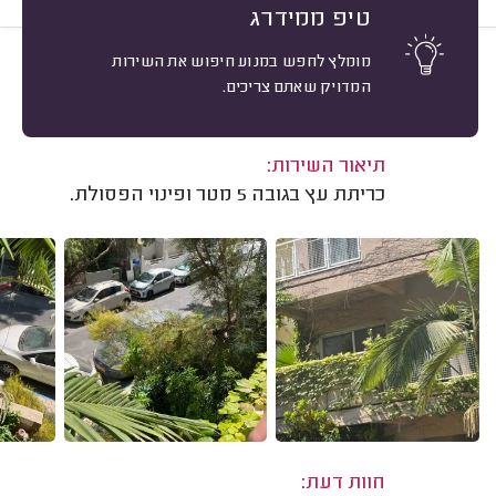
טיפ ממידרג
מומלץ לחפש במנוע חיפוש את השירות
10
גיל ציטיאט מנדלבאום, תל אביב.
מיון
המדויק שאתם צריכים.
אשרור: 29/09/2025
משוב: 29/07/2025
תיאור השירות:
כריתת עץ בגובה 5 מטר ופינוי הפסולת.
חוות דעת: