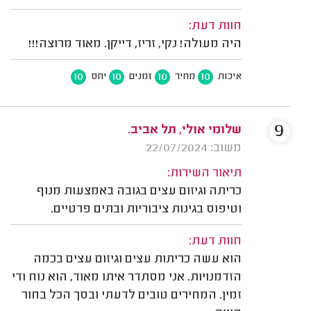
חוות דעת:
היה מעולה! נקי, זריז, דייקן. מאוד מרוצה!!!
10
10
10
10
איכות
מחיר
זמנים
יחס
9
שלומי אולי, תל אביב.
משוב: 22/07/2024
תיאור השירות:
כריתה וגיזום עצים בגובה באמצעות מנוף
וטיפוס בגינות ציבוריות ובתים פרטיים.
חוות דעת:
הוא עשה כריתות עצים וגיזום עצים בכמה
הזדמנויות. אני מסתדר איתו מאוד, הוא נוח ודי
זמין. המחירים טובים לדעתי ובסך הכל בחור