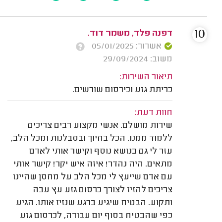
10
דפנה פלד, משמר דוד.
אשרור: 05/01/2025
משוב: 29/09/2024
תיאור השירות:
כריתת גזע וכירסום שורשים.
חוות דעת:
שירות מושלם. אנשי מקצוע רבים צריכים
ללמוד ממנו. הכל בחיוך ובסבלנות ומכל הלב,
עזר לי גם בנושא נוסף וקישר אותי לאדם
מתאים. היה נהדר! איזה איש יקר! קישר אותי
עם אדם שייעץ לי מכל הלב על מחסן שהיינו
צריכים להזיז לצורך כרסום גזע עץ עבה
ותקוע. הבטיח שיגיע ברגע שנזיז אותו. הגיע
כפי שהבטיח בסוף יום עבודה, לכרסום גזע