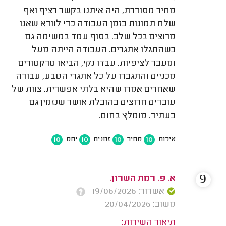
מחיר מסודרת, היה איתנו בקשר רציף ואף
שלח תמונות בזמן העבודה כדי לוודא שאנו
מרוצים בכל שלב. בסוף עמד במשימה גם
כשהתגלו אתגרים. העבודה הייתה מעל
ומעבר לציפיות. עבדו נקי, הביאו טרקטורים
מכניים והתגברו על כל אתגרי הטבע, עבודה
שאחרים אמרו שהיא בלתי אפשרית. צוות של
עובדים חרוצים בהובלת אושר שנזמין גם
בעתיד. מומלץ בחום.
10
10
10
10
איכות
מחיר
זמנים
יחס
9
א. פ. רמת השרון.
אשרור: 19/06/2026
משוב: 20/04/2026
תיאור השירות: