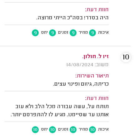
חוות דעת:
היה בסדר! בסה"כ הייתי מרוצה.
9
9
9
9
איכות
מחיר
זמנים
יחס
10
זיו ל. חולון.
משוב: 14/08/2024
תיאור השירות:
כריתה, גיזום ופינוי עצים.
חוות דעת:
תותח על, עשה עבודה מכל הלב ולא עזב
אותנו עד שסיימנו. מגיע לו להתפרסם יותר.
10
10
10
10
איכות
מחיר
זמנים
יחס