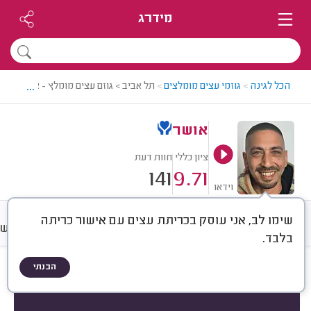
מידרג
...
הכל לגינה
>
גוזמי עצים מומלצים
>
תל אביב > גוזם עצים מומלץ - אושר
אושר
ציון כללי
חוות דעת
141
9.71
וידאו
שימו לב, אני עוסק בכריתת עצים עם אישור כריתה
חוות דעת
מחירים
ממוצע
רישו
בלבד.
הבנתי
חוות דעת לפי:
הכל
(
141
)
הכי נפוצים
סוג העץ
סוג עבודה