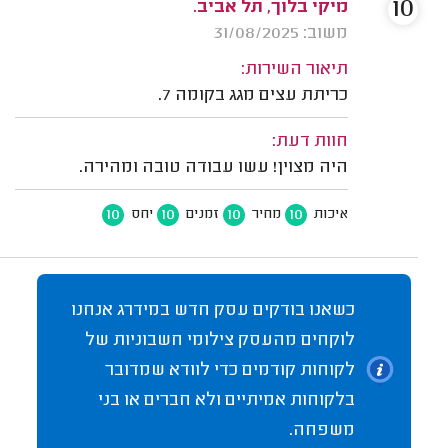
10
מיקי בלוך, תל אביב.
משוב: 31/08/2025
תיאור השירות:
כריתת עצים מגג בקומה 7.
חוות דעת:
היה מצוין! עשו עבודה טובה ומהירה.
10
10
10
10
איכות
מחיר
זמנים
יחס
כשאנו בודקים עסק חדש במידרג אנחנו
לוקחים מהעסק צילומי חשבוניות של
לקוחות קודמים כדי לוודא שמדובר
בלקוחות אמיתיים ולא חברים או בני
משפחה.