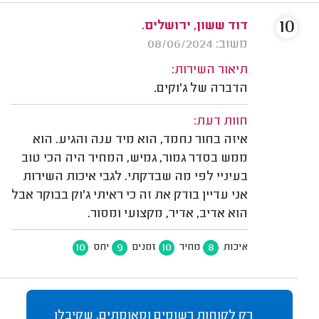
10
דוד ששון, ירושלים.
משוב: 08/06/2024
תיאור השירות:
הדברה של ג'וקים.
חוות דעת:
איזה בחור נחמד, הוא מיד ענה והגיע. הוא
ממש בסדר גמור, גמיש, המחיר היה הכי טוב
בעיניי לפי מה שבדקתי. לגבי איכות השירות
אני עדיין בודק את זה כי ראיתי ג'וק בבוקר אבל
הוא אדיב, אדיר, מקצועי ומסור.
10
9
10
8
איכות
מחיר
זמנים
יחס
רק לקוחות רשומים ומאומתים, שקיבלו