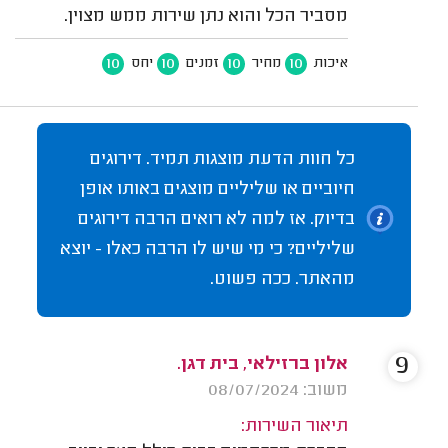
מסביר הכל והוא נתן שירות ממש מצוין.
10
10
10
10
איכות
מחיר
זמנים
יחס
כל חוות הדעת מוצגות תמיד. דירוגים
חיוביים או שליליים מוצגים באותו אופן
בדיוק. אז למה לא רואים הרבה דירוגים
שליליים? כי מי שיש לו הרבה כאלו - יוצא
מהאתר. ככה פשוט.
9
אלון ברזילאי, בית דגן.
משוב: 08/07/2024
תיאור השירות: