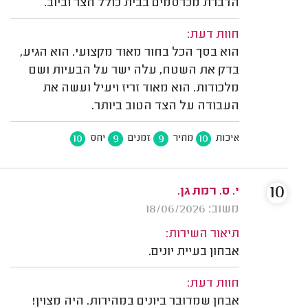
הדברת מכרסמים בבית כולל חצר וביוב.
חוות דעת:
הוא בסך הכל בחור מאוד מקצועי. הוא הגיע,
בדק את השטח, עלה ישר על הבעיות ושם
מלכודות. הוא מאוד זריז ויעיל ועשה את
העבודה על הצד הטוב ביותר.
10
9
9
10
איכות
מחיר
זמנים
יחס
10
י. ס. רמת גן.
משוב: 18/06/2026
תיאור השירות:
אבחון בעיית יונים.
חוות דעת:
אבחן שמדובר ביונים במהירות. היה מצוין!