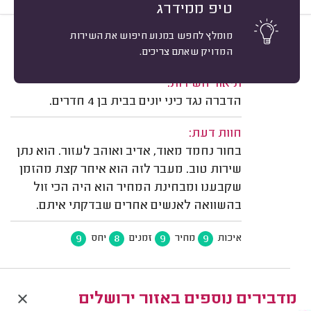
טיפ ממידרג
מומלץ לחפש במנוע חיפוש את השירות
9
דן כהן, ירושלים.
מיון
המדויק שאתם צריכים.
משוב: 08/06/2024
תיאור השירות:
הדברה נגד כיני יונים בבית בן 4 חדרים.
חוות דעת:
בחור נחמד מאוד, אדיב ואוהב לעזור. הוא נתן
שירות טוב. מעבר לזה הוא איחר קצת מהזמן
שקבענו ומבחינת המחיר הוא היה הכי זול
בהשוואה לאנשים אחרים שבדקתי איתם.
9
8
9
9
איכות
מחיר
זמנים
יחס
מדבירים נוספים באזור ירושלים