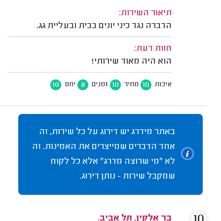
תיאור השירות:
הדברה נגד כיני יונים בבית ובעליית גג.
חוות דעת:
הוא היה מאוד שירותי!
10
8
10
10
איכות
מחיר
זמנים
יחס
באתר מידרג יש דירוג על כל שירות, זה
אחד הדברים שמייצרים את האמינות. זה
לא "מי שרוצה מדרג" אלא כל לקוח
שמקבל שירות - נותן דירוג.
10
בר אלקין, תל אביב.