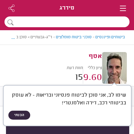
מידרג
...
ביטוחים ופיננסים
>
סוכני ביטוח מומלצים
>
ר"ג-גבעתיים > סוכן ביטוח מומל
אסף
ציון כללי
חוות דעת
15
9.60
שימו לב, אני סוכן לביטוח פנסיוני ובריאות - לא עוסק
חוות דעת
ממוצע
רישוי ותעודות
בביטוחי רכב, דירה ואלמנטרי!
הבנתי
חוות דעת לפי:
הכל
(
15
)
מוצר ביטוחי
סוג שירות