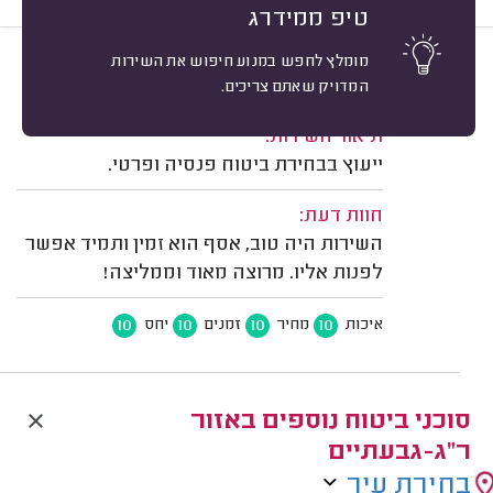
טיפ ממידרג
מומלץ לחפש במנוע חיפוש את השירות
10
מורן גלבוע, רמת גן.
מיון
המדויק שאתם צריכים.
משוב: 15/07/2024
תיאור השירות:
ייעוץ בבחירת ביטוח פנסיה ופרטי.
חוות דעת:
השירות היה טוב, אסף הוא זמין ותמיד אפשר
לפנות אליו. מרוצה מאוד וממליצה!
10
10
10
10
איכות
מחיר
זמנים
יחס
סוכני ביטוח נוספים באזור
ר"ג-גבעתיים
בחירת עיר