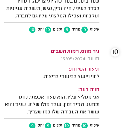
עמד בזמנים במה שהייתי צריכה, המחיר
בסדר בעיניי, היה זמין, נגיש, תשובות ענייניות
ועקביות ואפילו המלצתי עליו גם לחברה.
10
10
9
9
איכות
מחיר
זמנים
יחס
10
ניר מוזס, רמות השבים.
משוב: 15/05/2024
תיאור השירות:
ליווי וייעוץ בביטוחי בריאות.
חוות דעת:
אני ממליץ עליו. הוא מאוד אכפתי, נחמד
וכמעט תמיד זמין. עובד מולו שלוש שנים והוא
עושה את העבודה שלו כמו שצריך.
9
9
10
10
איכות
מחיר
זמנים
יחס