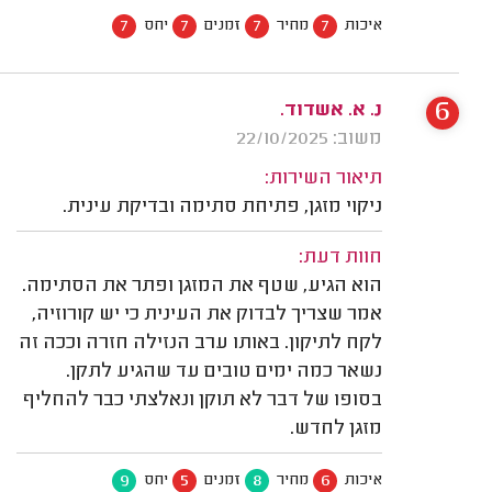
7
7
7
7
איכות
מחיר
זמנים
יחס
6
נ. א. אשדוד.
משוב: 22/10/2025
תיאור השירות:
ניקוי מזגן, פתיחת סתימה ובדיקת עינית.
חוות דעת:
הוא הגיע, שטף את המזגן ופתר את הסתימה.
אמר שצריך לבדוק את העינית כי יש קורוזיה,
לקח לתיקון. באותו ערב הנזילה חזרה וככה זה
נשאר כמה ימים טובים עד שהגיע לתקן.
בסופו של דבר לא תוקן ונאלצתי כבר להחליף
מזגן לחדש.
9
5
8
6
איכות
מחיר
זמנים
יחס