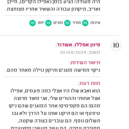
היה מעולה! הגיע בזמן (אפילו הקדים), חייכן
ואדיב, תיקתק עבודה והשאיר אחריו מצוחצח.
10
10
10
10
איכות
מחיר
זמנים
יחס
10
סיוון אפללו, אשדוד.
משוב: 20/04/2024
תיאור השירות:
ניקוי חמישה מזגנים ותיקון נזילה מאחד מהם.
חוות דעת:
הוא ואבא שלו היו אצלי כמה פעמים, אפילו
אצל אחותי וההורים שלי, אני מאוד מרוצה
מהם! הם מקסימים! אחד המזגנים שהם ניקו
טיפטף אז הם תיקנו אותו על הדרך ולא גבו
תשלום נוסף. הם עובדים בצורה שקטה,
מסודרת ונקייה, הם עשר מעשר! מקצועיים