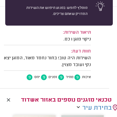
מומלץ לחפש במנוע חיפוש את השירות
המדויק שאתם צריכים.
9
ליאור נייזוב, אשדוד.
מיון
משוב: 14/07/2026
תיאור השירות:
ניקוי מזגן 1 כס.
חוות דעת:
השירות היה טוב! בחור נחמד מאוד, המזגן יצא
נקי ועובד מצוין.
9
9
9
9
איכות
מחיר
זמנים
יחס
טכנאי מזגנים נוספים באזור אשדוד
בחירת עיר