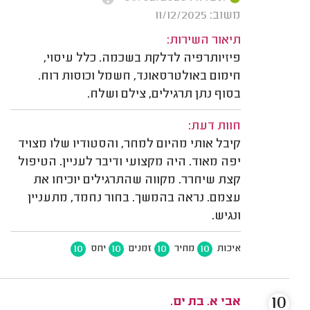
משוב: 11/12/2025
תיאור השירות:
פיזיותרפיה לדלקת בשכמה. כלל עיסוי,
חימום באולטרסאונד, חשמל וכוסות רוח.
בסוף נתן תרגילים, צילם ושלח.
חוות דעת:
קיבל אותי מהיום למחר, והסטודיו שלו מצויד
יפה מאוד. היה מקצועי ודיבר לעניין. הטיפול
קצת שיחרר. מקווה שהתרגילים יוכיחו את
עצמם. נראה בהמשך. בחור נחמד, מתעניין
ונגיש.
10
10
10
10
איכות
מחיר
זמנים
יחס
10
אבי א. בת ים.