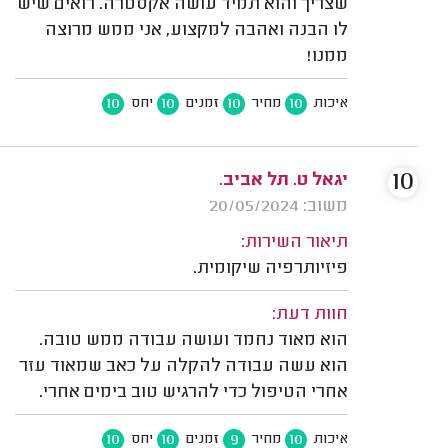
שצריך והוא תמיד עושה אקסטרה. רואים שיש
לו הבנה ואהבה למקצוע, אני ממש מרוצה
ממנו!
10
10
10
10
איכות
מחיר
זמנים
יחס
10
יגאל ט. תל אביב.
משוב: 20/05/2024
תיאור השירות:
פיזיותרפיה שיקומית.
חוות דעת:
הוא מאוד נחמד ועושה עבודה ממש טובה.
הוא עשה עבודה להקלה על כאב שמאוד עזר
אחרי הטיפול כדי להרגיש טוב בימים אחרי.
10
10
9
10
איכות
מחיר
זמנים
יחס