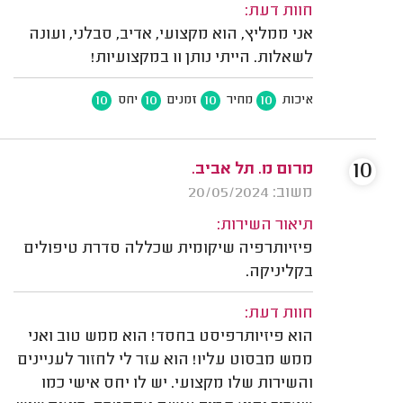
חוות דעת:
אני ממליץ, הוא מקצועי, אדיב, סבלני, ועונה
לשאלות. הייתי נותן 11 במקצועיות!
10
10
10
10
איכות
מחיר
זמנים
יחס
10
מרום מ. תל אביב.
משוב: 20/05/2024
תיאור השירות:
פיזיותרפיה שיקומית שכללה סדרת טיפולים
בקליניקה.
חוות דעת:
הוא פיזיותרפיסט בחסד! הוא ממש טוב ואני
ממש מבסוט עליו! הוא עזר לי לחזור לעניינים
והשירות שלו מקצועי. יש לו יחס אישי כמו