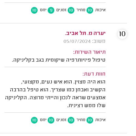
10
9
10
10
איכות
מחיר
זמנים
יחס
10
יערה מ. תל אביב.
משוב: 05/07/2024
תיאור השירות:
טיפול פיזיותרפיה שיקומית בגב בקליניקה.
חוות דעת:
הוא היה מצוין. הוא איש נעים, מקצועי,
הקשיב ואבחן כמו שצריך. הוא טיפל בהרבה
אמצעים שראה לנכון והייתי מרוצה. הקליניקה
שלו ממש רצינית.
10
10
10
10
איכות
מחיר
זמנים
יחס