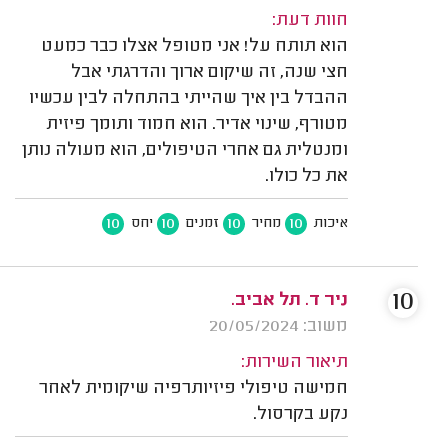
חוות דעת:
הוא תותח על! אני מטופל אצלו כבר כמעט
חצי שנה, זה שיקום ארוך והדרגתי אבל
ההבדל בין איך שהייתי בהתחלה לבין עכשיו
מטורף, שינוי אדיר. הוא חמוד ותומך פיזית
ומנטלית גם אחרי הטיפולים, הוא מעולה נותן
את כל כולו.
10
10
10
10
איכות
מחיר
זמנים
יחס
10
ניר ד. תל אביב.
משוב: 20/05/2024
תיאור השירות:
חמישה טיפולי פיזיותרפיה שיקומית לאחר
נקע בקרסול.