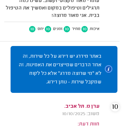
עומרי מאוד מקצועי וקשוב. עשינו כמה
תרגילים וטיפולים במקום ואמשיך את הטיפול
בבית. אני מאוד מרוצה!
10
10
10
10
איכות
מחיר
זמנים
יחס
באתר מידרג יש דירוג על כל שירות, זה
אחד הדברים שמייצרים את האמינות. זה
לא "מי שרוצה מדרג" אלא כל לקוח
שמקבל שירות - נותן דירוג.
10
ערן מ. תל אביב.
משוב: 10/10/2025
חוות דעת: