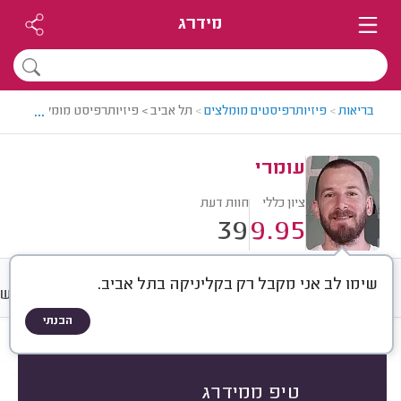
מידרג
...
בריאות
>
פיזיותרפיסטים מומלצים
>
תל אביב > פיזיותרפיסט מומלץ - עומרי
עומרי
ציון כללי
חוות דעת
39
9.95
שימו לב אני מקבל רק בקליניקה בתל אביב.
חוות דעת
מחירים
ממוצע
רישו
הבנתי
חוות דעת לפי:
הכל
(
39
)
סיבת הטיפול?
מה כלל הטיפול?
למי הטיפול?
טיפ ממידרג