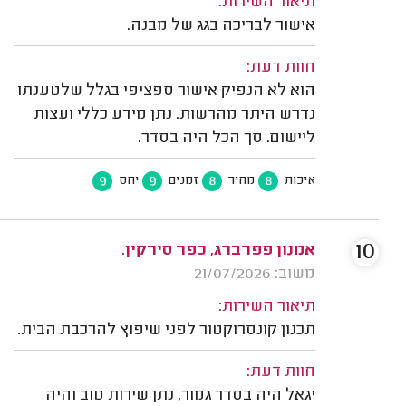
תיאור השירות:
אישור לבריכה בגג של מבנה.
חוות דעת:
הוא לא הנפיק אישור ספציפי בגלל שלטענתו
נדרש היתר מהרשות. נתן מידע כללי ועצות
ליישום. סך הכל היה בסדר.
9
9
8
8
איכות
מחיר
זמנים
יחס
10
אמנון פפרברג, כפר סירקין.
משוב: 21/07/2026
תיאור השירות:
תכנון קונסרוקטור לפני שיפוץ להרכבת הבית.
חוות דעת:
יגאל היה בסדר גמור, נתן שירות טוב והיה