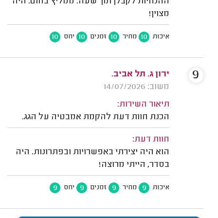
ההנחיות לקבלן תוך שעה. ממליץ בחום. היה
מצוין!
10
10
10
10
איכות
מחיר
זמנים
יחס
9
ירון ג. תל אביב.
משוב: 14/07/2026
תיאור השירות:
הכנת חוות דעת להקמת אמבטיה על הגג.
חוות דעת:
הוא היה יצירתי באפשרויות ובפתרונות. היה
בסדר, הייתי מרוצה!
9
9
9
9
איכות
מחיר
זמנים
יחס