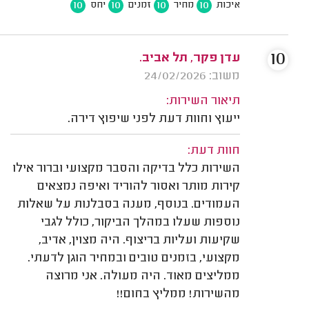
10
10
10
10
איכות
מחיר
זמנים
יחס
10
עדן פקר, תל אביב.
משוב: 24/02/2026
תיאור השירות:
ייעוץ וחוות דעת לפני שיפוץ דירה.
חוות דעת:
השירות כלל בדיקה והסבר מקצועי וברור אילו
קירות מותר ואסור להוריד ואיפה נמצאים
העמודים. בנוסף, מענה בסבלנות על שאלות
נוספות שעלו במהלך הביקור, כולל לגבי
שקיעות ועליות בריצוף. היה מצוין, אדיב,
מקצועי, בזמנים טובים ובמחיר הוגן לדעתי.
ממליצים מאוד. היה מעולה. אני מרוצה
מהשירות! ממליץ בחום!!