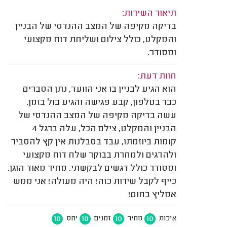
תיאור השירות:
בדיקה מקיפה של המצב ההנדסי של הבניין
והמקלט, כולל צילום ושליחת דוח מקצועי
ומסודר.
חוות דעת:
הוא הגיע לבניין בו אני הוועד, נתן הסברים
כבר בטלפון, קבע פגישה והגיע בול בזמן.
עשה בדיקה מקיפה של המצב ההנדסי של
הבניין והמקלט, צילם הכל, עלה ברגל 4
קומות ביוזמתו, עבד בסבלנות אין קץ להסביר
ולהדגים ולמחרת בבוקר שלח דוח מקצועי
ומסודר כולל דגשים לבקשתי. מחיר מאוד הוגן.
כייף לקבל שירות כזה! היה מעולה! אני ממש
אמליץ בחום!
10
10
10
10
איכות
מחיר
זמנים
יחס