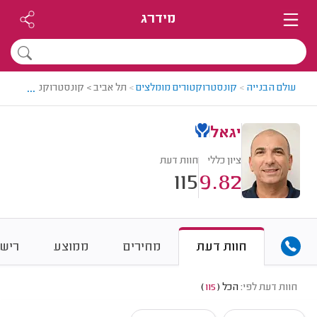
מידרג
...
עולם הבנייה
>
קונסטרוקטורים מומלצים
>
תל אביב > קונסטרוקטור מומלץ -
יגאל
ציון כללי
חוות דעת
115
9.82
חוות דעת
מחירים
ממוצע
רישו
חוות דעת לפי:
הכל
(
115
)