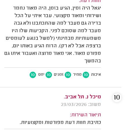
חוות דעת:
יגאל היה זמין, הגיע בזמן, היה מאוד נחמד
ושירותי ומאוד מקצועי. עבר איתי על הכל
בדירה גם מעבר למה שהתכתבנו ולא גבה
מעבר למה שסוכם לפני. הקביעות שלו היו
משמעותיות מבחינתי (למשל בנוגע לעומסים
ברצפה אבל לא רק). הדוח הגיע באותו יום,
מפורט מאוד. אני מאוד מרוצה ואעבוד איתו גם
בהמשך
10
10
10
10
איכות
מחיר
זמנים
יחס
10
מיכל נ. תל אביב.
משוב: 23/03/2026
תיאור השירות:
כתיבת חוות דעת מפורטות ומקצועיות.