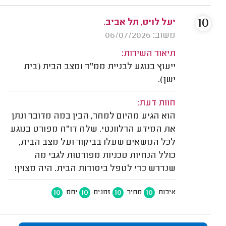
10
יעל לויט, תל אביב.
משוב: 06/07/2026
תיאור השירות:
ייעוץ בנוגע לבניית ממ"ד ומצב הבית (בית
ישן).
חוות דעת:
הוא הגיע מהיום למחר, הבין במה מדובר ונתן
את המידע הרלוונטי. שלח דו"ח מפורט בנוגע
לכל הנושאים שעלו בביקור ועל מצב הבית,
כולל הנחיות טכניות מפורטות לגבי מה
שנדרש כדי לטפל ביסודות הבית. היה מצוין!
10
10
10
10
איכות
מחיר
זמנים
יחס