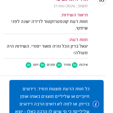
10
משוב: 17/06/2026
תיאור השירות:
חוות דעת קונסטרוקטור לדירה ישנה לפני
שיפוץ.
חוות דעת:
יגאל בדק הכל והיה מאוד יסודי. השירות היה
מעולה!
10
10
10
10
איכות
מחיר
זמנים
יחס
כל חוות הדעת מוצגות תמיד. דירוגים
חיוביים או שליליים מוצגים באותו אופן
בדיוק. אז למה לא רואים הרבה דירוגים
שליליים? כי מי שיש לו הרבה כאלו - יוצא