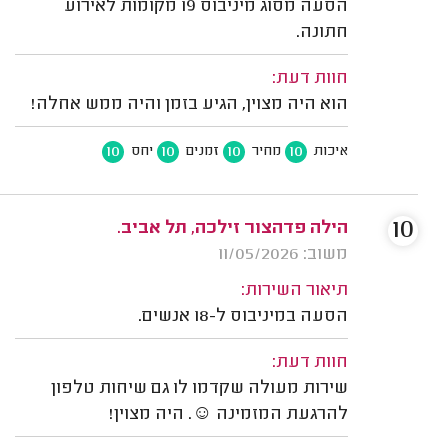
הסעה מסוג מיניבוס 19 מקומות לאירוע
חתונה.
חוות דעת:
הוא היה מצוין, הגיע בזמן והיה ממש אחלה!
10
10
10
10
איכות
מחיר
זמנים
יחס
10
הילה פדהצור זילכה, תל אביב.
משוב: 11/05/2026
תיאור השירות:
הסעה במיניבוס ל-18 אנשים.
חוות דעת:
שירות מעולה שקדמו לו גם שיחות טלפון
להרגעת המזמינה ☺️. היה מצוין!