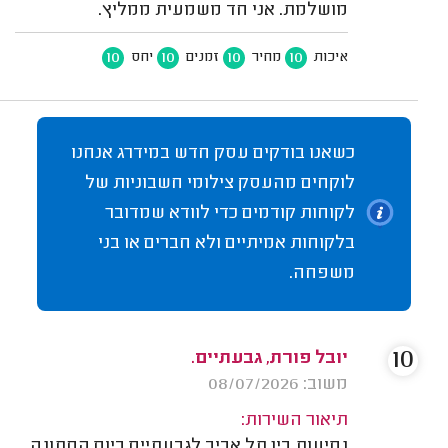
מושלמת. אני חד משמעית ממליץ.
10
10
10
10
איכות
מחיר
זמנים
יחס
כשאנו בודקים עסק חדש במידרג אנחנו
לוקחים מהעסק צילומי חשבוניות של
לקוחות קודמים כדי לוודא שמדובר
בלקוחות אמיתיים ולא חברים או בני
משפחה.
10
יובל פורת, גבעתיים.
משוב: 08/07/2026
תיאור השירות:
נסיעות בין תל אביב לגבעתיים ביום החתונה