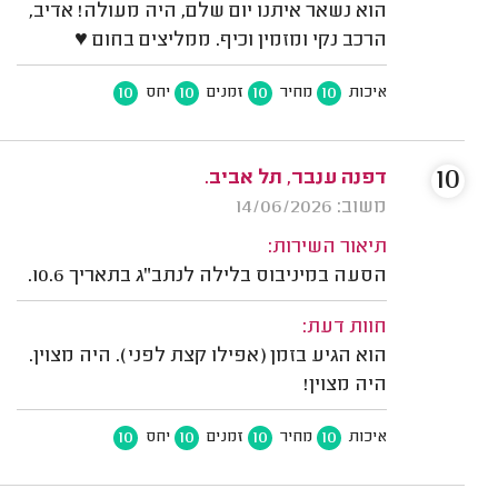
הוא נשאר איתנו יום שלם, היה מעולה! אדיב,
הרכב נקי ומזמין וכיף. ממליצים בחום ♥️
10
10
10
10
איכות
מחיר
זמנים
יחס
10
דפנה ענבר, תל אביב.
משוב: 14/06/2026
תיאור השירות:
הסעה במיניבוס בלילה לנתב"ג בתאריך 10.6.
חוות דעת:
הוא הגיע בזמן (אפילו קצת לפני). היה מצוין.
היה מצוין!
10
10
10
10
איכות
מחיר
זמנים
יחס