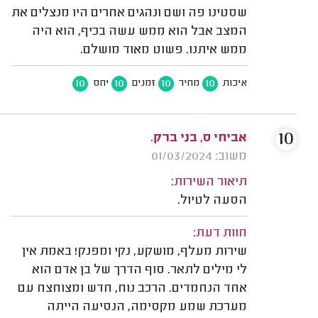
שסטינו פה ושם ונהגים אחרים היו מנצלים את
המצב אבל הוא ממש עשה בכיף, הוא היה
ממש איתנו. פשוט מאוד מושלם.
10
10
10
10
איכות
מחיר
זמנים
יחס
10
אביחי ס, בני ברק.
משוב: 01/03/2024
תיאור השירות:
הסעה לטיול.
חוות דעת:
שירות מעלף, מושקע, נקי ומפנק! באמת אין
לי מילים לתאר. סוף הדרך של בן אדם הוא
אחד הנחמדים. הרכב נוח, חדש ומצוחצח עם
מערכת שמע מקסימה, הנסיעה הייתה