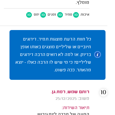
מומלץ.
10
10
10
10
איכות
מחיר
זמנים
יחס
כל חוות הדעת מוצגות תמיד. דירוגים
חיוביים או שליליים מוצגים באותו אופן
בדיוק. אז למה לא רואים הרבה דירוגים
שליליים? כי מי שיש לו הרבה כאלו - יוצא
מהאתר. ככה פשוט.
10
רותם שמש, רמת גן.
משוב: 25/12/2025
תיאור השירות:
הסעה של חברה ליום גיבוש.