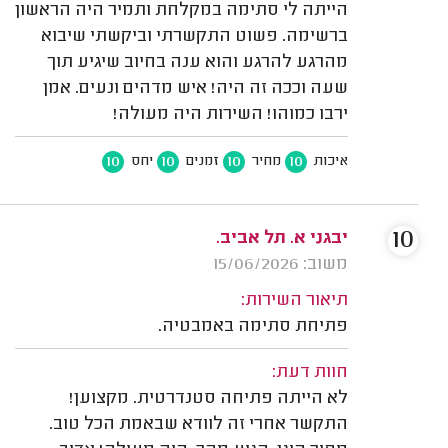
הייתה לי סתימה במקלחת ותמיר היה הראשון
ברשימה. פשוט התקשרתי וביקשתי שיבוא
מהרגע להרגע והוא ענה בחיוב שיגיע תוך
שעה וככה זה היה! איש מדהים ונעים. אמן
ירבו כמוהו! השירות היה מעולה!
10
10
10
10
איכות
מחיר
זמנים
יחס
10
יבגני א. תל אביב.
משוב: 15/06/2026
תיאור השירות:
פתיחת סתימה באמבטיה.
חוות דעת:
לא הייתה פתיחה סטנדרטית. מקצוען!
התקשר אחרי זה לוודא שבאמת הכל טוב.