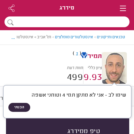
מידרג
...
טכנאים ותיקונים
>
אינסטלטורים מומלצים
>
תל אביב > אינסטלטור מומלץ -
)
(
3
תמיר
ציון כללי
חוות דעת
499
9.93
שימו לב - אני לא מתקן תמי 4 וטוחני אשפה
חוות דעת
מחירים
ממוצע
גלרי
הבנתי
חוות דעת לפי:
הכל
(
499
)
הכי נפוצים
סוגי סתימות
אביזרי אינסטלציה
טיפ ממידרג