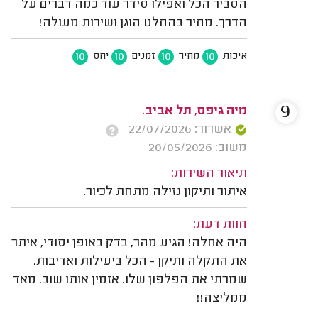
הסביר הכל ואפילו סידר עוד כמה דברים על
הדרך. מחיר בהחלט הוגן ושירות מעולה!
10
10
10
10
איכות
מחיר
זמנים
יחס
9
מיה גיפס, תל אביב.
אשרור: 22/07/2026
משוב: 20/05/2026
תיאור השירות:
איתור ותיקון נזילה מתחת לכיור.
חוות דעת:
היה אחלה! הגיע מהר, בדק באופן יסודי, איתר
את התקלה ותיקן - הכל ביעילות ואדיבות.
שמרתי את הפלפון שלו. אזמין אותו שוב. מאד
ממליצה!!