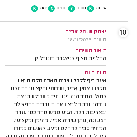
10
10
8
10
איכות
מחיר
זמנים
יחס
10
יצחק ש. תל אביב.
משוב: 18/11/2025
תיאור השירות:
החלפת מצוף לניאגרה מונובלוק.
חוות דעת:
איזה כיף לקבל שירות מאדם מקסים ואיש
מקצוע אמין, אדיב, שירותי ומקצועי בהחלט.
למזלי תמיר היה פנוי מיד כשביקשתי את
עזרתו ונרתם לבצע את העבודה בחפץ לב
ובאדיבות רבה. הגיע ממש מהר כמו עזרה
ראשונה, נותן שירות אמין, מהימן ומקצוען.
המחיר סביר בהחלט ומגיע לאנשים כמוהו
לקבל יותר ומהלב. פשוט תענוג, פרנסה טובה