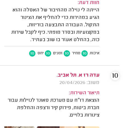
חוות דעת:
הייתה לי נזילה מהחיבור של האסלה והוא
הגיע במהירות כדי להחליף את הצינור
התקול. העבודה התבצעה בזריזות,
במקצועיות ובסדר מופתי. כיף לקבל שירות
כזה, בהחלט אעזר בו שוב בעתיד.
10
10
10
10
איכות
מחיר
זמנים
יחס
10
עדה רז א. תל אביב.
משוב: 20/04/2026
תיאור השירות:
הוצאת דו״ח עם מערכת סאונד לנזילות עבור
חברת ביטוח, פירוק קיר ורצפה והחלפת
צינורות בלויים.