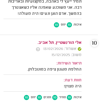
תמיר ייעץ לי באהבה, במקצועיות ובאדיבות
רבה. אני משוכנע שאפנה אליו כשאצטרך
בהמשך. אדם הוגן ונעים! היה מעולה!
10
10
איכות
יחס
10
אלי הורנשטיין, תל אביב.
אשרור: 13/02/2026
משוב: 15/12/2025
תיאור השירות:
החלפת מנגנון ציפה במונובלוק.
חוות דעת:
היה מצוין!
10
10
10
10
איכות
מחיר
זמנים
יחס