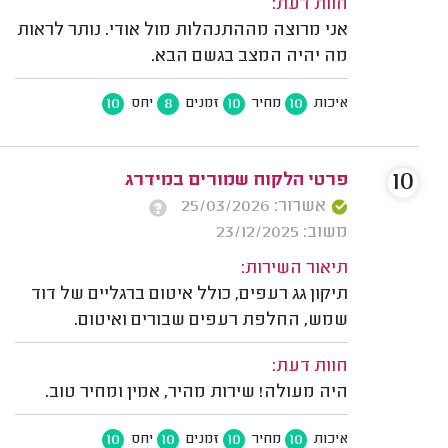
חוות דעת:
אני מרוצה מההתנהלות מול אודי. נותר לראות
מה יהיה המצב בגשם הבא.
10
8
10
10
איכות
מחיר
זמנים
יחס
10
פרטי הלקוח שמורים במידרג
אשרור: 25/03/2026
משוב: 23/12/2025
תיאור השירות:
תיקון גג רעפים, כולל איטום ברגליים של דוד
שמש, החלפת רעפים שבורים ואיטום.
חוות דעת:
היה מעולה! שירות מהיר, אמין ומחיר טוב.
10
10
10
10
איכות
מחיר
זמנים
יחס