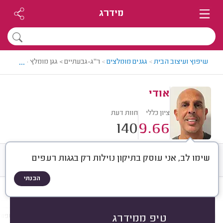
מידרג
...
שיפוץ ועיצוב הבית
>
גגנים מומלצים
>
ר"ג-גבעתיים > גגן מומלץ - אודי
אודי
ציון כללי
חוות דעת
140
9.66
שימו לב, אני עוסק בתיקון נזילות רק בגגות רעפים
חוות דעת
ממוצע
רישוי ותעודות
הבנתי
חוות דעת לפי:
הכל
(
140
)
הכי נפוצים
בניית גגות
עבודות בגג
תוספות
טיפ ממידרג