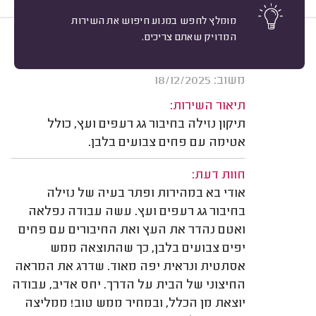
מומלץ לחפש במנוע חיפוש את השירות
המדויק שאתם צריכים.
10
סיון קיש, רמת גן.
מיון
אשרור: 16/06/2026
משוב: 18/12/2025
תיאור השירות:
תיקון נזילה בחיבור גג רעפים ועץ, כולל
אטימה עם פחים צבועים בלבן.
חוות דעת:
אודי בא במהירות ופתר בעיה של נזילה
בחיבור גג רעפים ועץ. עשה עבודה נפלאה
ואטם נהדר את העץ ואת החיבורים עם פחים
יפים צבועים בלבן, כך שהתוצאה ממש
אסתטית ונראית יפה מאוד. שדרג את המראה
החיצוני של הבית על הדרך. יחס אדיב, עבודה
יוצאת מן הכלל, ובמחיר ממש טוב! ממליצה