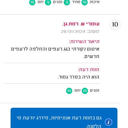
10
9
9
10
איכות
מחיר
זמנים
יחס
10
עומרי ש. רמת גן.
משוב: 28/01/2024
תיאור השירות:
איטום נקודתי בגג רעפים והחלפה לרעפים
חדשים.
חוות דעת:
הוא היה בסדר גמור.
10
10
זמנים
יחס
גם בחוות דעת אנונימיות, מידרג יודעת מי
הלקוח.