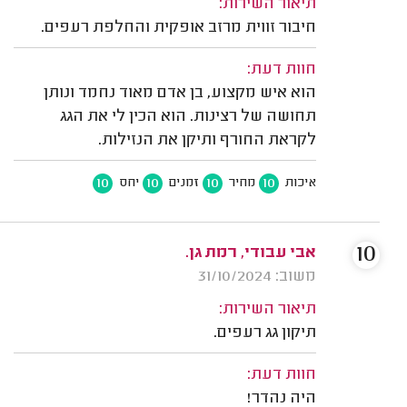
תיאור השירות:
חיבור זווית מרזב אופקית והחלפת רעפים.
חוות דעת:
הוא איש מקצוע, בן אדם מאוד נחמד ונותן
תחושה של רצינות. הוא הכין לי את הגג
לקראת החורף ותיקן את הנזילות.
10
10
10
10
איכות
מחיר
זמנים
יחס
10
אבי עבודי, רמת גן.
משוב: 31/10/2024
תיאור השירות:
תיקון גג רעפים.
חוות דעת:
היה נהדר!