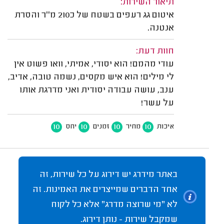
תיאור השירות:
איטום גג רעפים בשטח של כ210 מ''ר והסרת
אנטנה.
חוות דעת:
עודי מהמם! הוא יסודי, אמיתי, וואו פשוט אין
לי מילים! הוא איש מקסים, נשמה טובה, אדיב,
ענב, עושה עבודה יסודית ואני מדרגת אותו
על עשר!
10
10
10
10
איכות
מחיר
זמנים
יחס
באתר מידרג יש דירוג על כל שירות, זה
אחד הדברים שמייצרים את האמינות. זה
לא "מי שרוצה מדרג" אלא כל לקוח
שמקבל שירות - נותן דירוג.