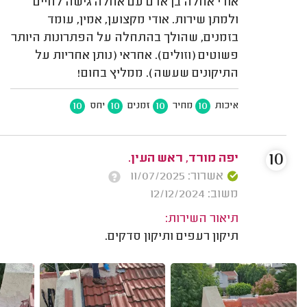
אודי אחלה בן אדם עם אחלה גישה לחיים
ולמתן שירות. אודי מקצוען, אמין, עומד
בזמנים, שהולך בהתחלה על הפתרונות היותר
פשוטים (וזולים). אחראי (נותן אחריות על
התיקונים שעשה). ממליץ בחום!
10
10
10
10
איכות
מחיר
זמנים
יחס
10
יפה מורד, ראש העין.
אשרור: 11/07/2025
משוב: 12/12/2024
תיאור השירות:
תיקון רעפים ותיקון סדקים.