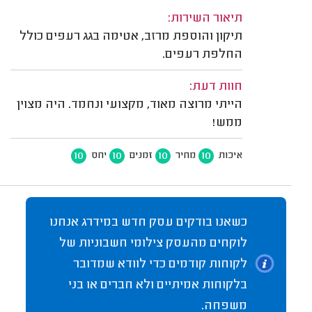
תיאור השירות:
תיקון והוספת מרזב, אטימה בגג רעפים כולל
החלפת רעפים.
חוות דעת:
הייתי מרוצה מאוד, מקצועי ונחמד. היה מצוין
ממש!
10
10
10
10
איכות
מחיר
זמנים
יחס
כשאנו בודקים עסק חדש במידרג אנחנו
לוקחים מהעסק צילומי חשבוניות של
לקוחות קודמים כדי לוודא שמדובר
בלקוחות אמיתיים ולא חברים או בני
משפחה.