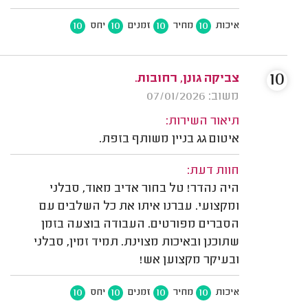
10
10
10
10
איכות
מחיר
זמנים
יחס
10
צביקה גונן, רחובות.
משוב: 07/01/2026
תיאור השירות:
איטום גג בניין משותף בזפת.
חוות דעת:
היה נהדר! טל בחור אדיב מאוד, סבלני
ומקצועי. עברנו איתו את כל השלבים עם
הסברים מפורטים. העבודה בוצעה בזמן
שתוכנן ובאיכות מצוינת. תמיד זמין, סבלני
ובעיקר מקצוען אש!
10
10
10
10
איכות
מחיר
זמנים
יחס