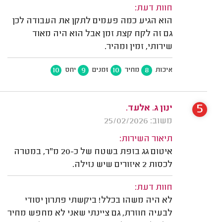
חוות דעת:
הוא הגיע כמה פעמים לתקן את העבודה לכן
גם זה לקח קצת זמן אבל הוא היה מאוד
שירותי, זמין ומהיר.
10
9
10
8
איכות
מחיר
זמנים
יחס
5
ינון ג. אלעד.
משוב: 25/02/2026
תיאור השירות:
איטום גג בזפת בשטח של כ-20 מ"ר, במטרה
לכסות 2 איזורים שיש נזילה.
חוות דעת:
לא היה משהו בכלל! ביקשתי פתרון יסודי
לבעיה חוזרת, גם ציינתי שאני לא מחפש מחיר