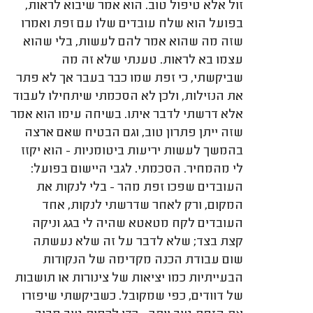
זול אלא טיפול טוב. הוא אמר שיבוא לראות,
בפועל הוא שלח עובדים שלו עם זפת ואמרו
שזה מה שהוא אמר להם לעשות, בלי שהוא
עצמו בא לראות. טענתי שלא זה מה
שביקשתי, כי זפת שמו כבר בעבר אך לא פתר
את הנזילות, ולכן לא הסכמתי שיתחילו לעבוד
אלא דרשתי לדבר איתו. בשיחה עימו הוא אמר
שזה ייתן פתרון טוב, וגם הבטיח שאם ארצה
בהמשך לעשות יריעות ביטומניות - הוא יקזז
לי מהמחיר. הסכמתי. לגבי היישום בפועל:
העובדים שפכו זפת מהר - בלי לנקות את
המקום, ורק לאחר שדרשתי לנקות, אחד
העובדים לקח מטאטא שהיה לי בגג וניקה
קצת בצד; שלא לדבר על זה שלא נעשתה
שום עבודת הכנה מקדימה של הנקודות
הבעייתיות כמו יציאות של צינורות או תושבות
של דוודים, כפי שמקובל. כשביקשתי שיפזרו