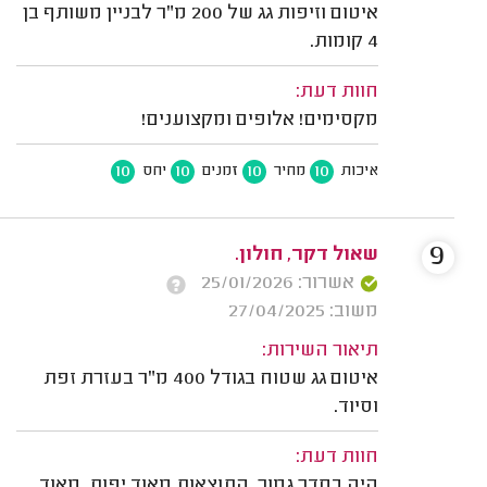
איטום וזיפות גג של 200 מ"ר לבניין משותף בן
4 קומות.
חוות דעת:
מקסימים! אלופים ומקצוענים!
10
10
10
10
איכות
מחיר
זמנים
יחס
9
שאול דקר, חולון.
אשרור: 25/01/2026
משוב: 27/04/2025
תיאור השירות:
איטום גג שטוח בגודל 400 מ"ר בעזרת זפת
וסיוד.
חוות דעת:
היה בסדר גמור. התוצאות מאוד יפות. מאוד