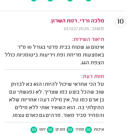
10
מלכה ורדי, רמת השרון.
משוב: 01/02/2026
תיאור השירות:
איטום גג שטוח בבית פרטי בגודל 10 מ"ר
באמצעות מריחת זפת ויריעות ביטומניות כולל
הצפת הגג.
חוות דעת:
טל הכי אחראי שיכול להיות! הוא בא לבדוק
שוב שהכל בוצע כמו שצריך. לא נפגשתי עם
בן אדם כמו טל, אין מילה רעה! אחריות שלא
התקלתי בה. הוא השאיר אותי ללא מילים
והמחיר סביר מאוד. מדהים גם כאדם עצמו.
10
10
10
10
איכות
מחיר
זמנים
יחס