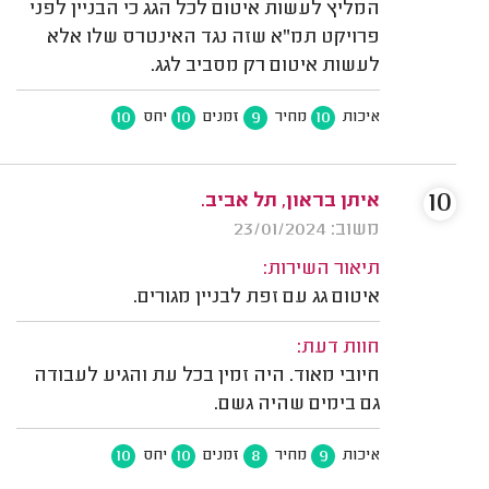
המליץ לעשות איטום לכל הגג כי הבניין לפני
פרויקט תמ"א שזה נגד האינטרס שלו אלא
לעשות איטום רק מסביב לגג.
10
10
9
10
איכות
מחיר
זמנים
יחס
10
איתן בראון, תל אביב.
משוב: 23/01/2024
תיאור השירות:
איטום גג עם זפת לבניין מגורים.
חוות דעת:
חיובי מאוד. היה זמין בכל עת והגיע לעבודה
גם בימים שהיה גשם.
10
10
8
9
איכות
מחיר
זמנים
יחס