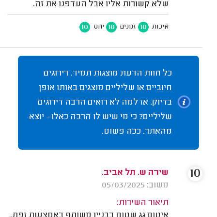
שלא קשורות אליו אבל העדפנו את זה.
10
10
10
איכות
זמנים
יחס
כל חוות הדעת מוצגות תמיד. דירוגים
חיוביים או שליליים מוצגים באותו אופן
בדיוק. אז למה לא רואים הרבה דירוגים
שליליים? כי מי שיש לו הרבה כאלו - יוצא
מהאתר. ככה פשוט.
10
שירה ש. תל אביב.
משוב: 05/03/2025
תיאור השירות:
איטום גג שטוח בבניין משותף באמצעות זפת.