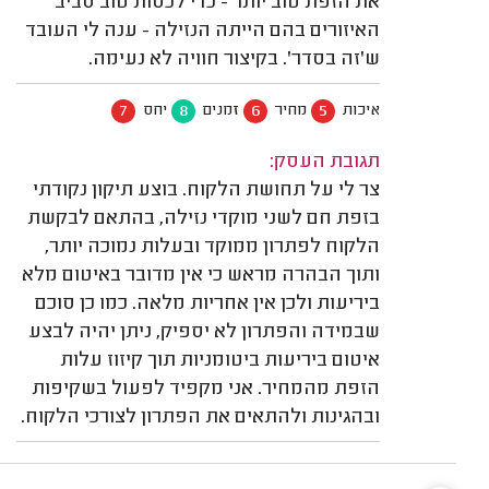
את הזפת טוב יותר - כדי לכסות טוב סביב
האיזורים בהם הייתה הנזילה - ענה לי העובד
ש'זה בסדר'. בקיצור חוויה לא נעימה.
7
8
6
5
איכות
מחיר
זמנים
יחס
תגובת העסק:
צר לי על תחושת הלקוח. בוצע תיקון נקודתי
בזפת חם לשני מוקדי נזילה, בהתאם לבקשת
הלקוח לפתרון ממוקד ובעלות נמוכה יותר,
ותוך הבהרה מראש כי אין מדובר באיטום מלא
ביריעות ולכן אין אחריות מלאה. כמו כן סוכם
שבמידה והפתרון לא יספיק, ניתן יהיה לבצע
איטום ביריעות ביטומניות תוך קיזוז עלות
הזפת מהמחיר. אני מקפיד לפעול בשקיפות
ובהגינות ולהתאים את הפתרון לצורכי הלקוח.