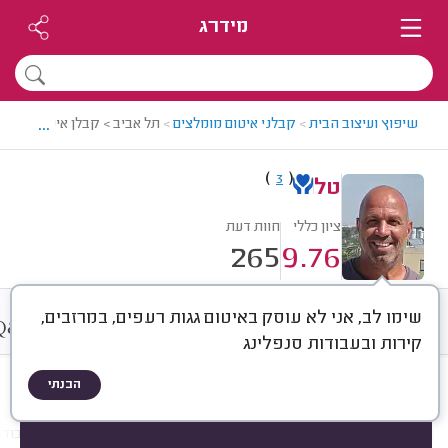
מידרג
...
שיפוץ ועיצוב הבית
>
קבלני איטום מומלצים
>
תל אביב > קבלן איטום מומלץ
)
(
3
טל
ציון כללי
חוות דעת
265
9.76
שימו לב, אני לא עוסק באיטום גגות רעפים, במרזבים,
&
חוות דעת
ממוצע
גלריה
A
Q
קירות ובעבודות סנפלינג
הבנתי
חוות דעת לפי:
הכל
(
265
)
הכי נפוצים
מקום איטום
חומר איטום
עבודו