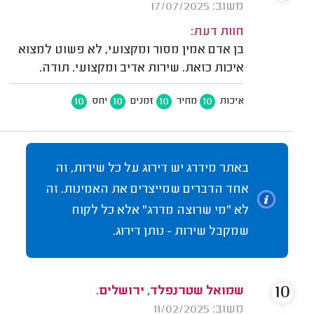
משוב: 17/07/2025
חוות דעת:
בן אדם אמין מסור ומקצועי, לא פשוט למצוא
איכות כזאת. שירות אדיב ומקצועי. תודה.
10
10
10
10
איכות
מחיר
זמנים
יחס
באתר מידרג יש דירוג על כל שירות, זה
אחד הדברים שמייצרים את האמינות. זה
לא "מי שרוצה מדרג" אלא כל לקוח
שמקבל שירות - נותן דירוג.
10
שמואל שטרנפלד, ירושלים.
משוב: 11/02/2025