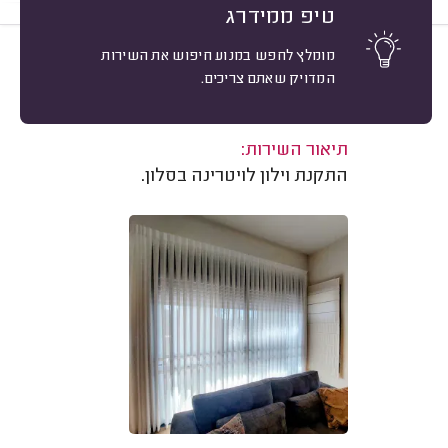
טיפ ממידרג
מומלץ לחפש במנוע חיפוש את השירות
10
איריס הרשקוביץ, כפר אוריה.
מיון
המדויק שאתם צריכים.
אשרור: 14/01/2026
משוב: 25/09/2025
תיאור השירות:
התקנת וילון לויטרינה בסלון.