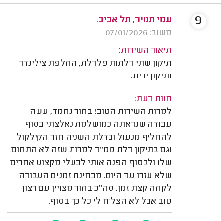
9
עמי תמיר, תל אביב.
משוב: 07/01/2026
תיאור השירות:
תיקון שתי דלתות פלדלת, החלפת צילינדר
ותיקון ידית.
חוות דעת:
למרות השירות הטוב! בחור נחמד, עשה
עבודה שנראתה כמושלמת נאלצתי בסוף
להחליף מנעול ובדלת השניה חזר הקילקול
וגם בתיקון דלת ממ"ד למרות שזה לא התחום
שלו ולבסוף הפנה אותי לבעלי מקצוע אחרים
שלא עזרו עד היום. מבחינת זמנים העבודה
לקחה קצת זמן. סה"כ בחור מצויין עם רצון
טוב אבל לא הצליח לי כל כך בסוף.