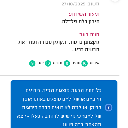
משוב: 27/10/2025
תיאור השירות:
תיקון דלת פלדלת.
חוות דעת:
מקצוען ברמות! תקתק עבודה ופתר את
הבעיה ברגע.
9
10
9
10
איכות
מחיר
זמנים
יחס
כל חוות הדעת מוצגות תמיד. דירוגים
חיוביים או שליליים מוצגים באותו אופן
בדיוק. אז למה לא רואים הרבה דירוגים
שליליים? כי מי שיש לו הרבה כאלו - יוצא
מהאתר. ככה פשוט.