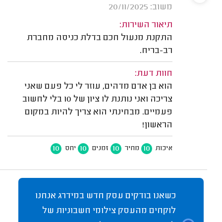
משוב: 20/11/2025
תיאור השירות:
התקנת מנעול חכם בדלת כניסה מחברת
רב-בריח.
חוות דעת:
הוא בן אדם מדהים, עוזר לי כל פעם שאני
צריכה ואני נותנת לו ציון של 10 בלי לחשוב
פעמיים. מבחינתי הוא צריך להיות במקום
הראשון!
10
10
10
10
איכות
מחיר
זמנים
יחס
כשאנו בודקים עסק חדש במידרג אנחנו
לוקחים מהעסק צילומי חשבוניות של