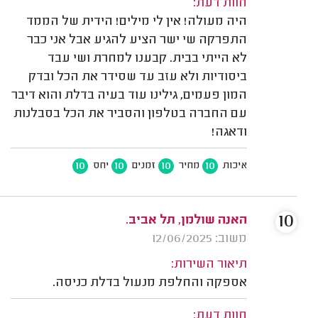
חוות דעת:
היה מעולה! אין לי מילים! הידית של הממד
התפרקה שי ישר הציע להגיע אבל אני כבר
לא הייתי בבית. קבענו למחרת ושי עבד
ביסודיות ולא עזב עד שסידר את הכל ובדק
המון פעמים, גילינו עוד בעיה בדלת והוא דיבר
עם החברה בטלפון והסביר את הכל בסבלנות
ודאגה!
10
10
10
10
איכות
מחיר
זמנים
יחס
10
האנה שולמן, תל אביב.
משוב: 12/06/2025
תיאור השירות:
אספקה והחלפת מנעול בדלת כניסה.
חוות דעת: