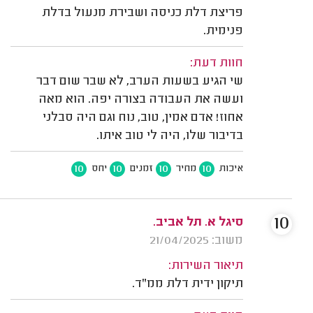
פריצת דלת כניסה ושבירת מנעול בדלת
פנימית.
חוות דעת:
שי הגיע בשעות הערב, לא שבר שום דבר
ועשה את העבודה בצורה יפה. הוא מאה
אחוז! אדם אמין, טוב, נוח וגם היה סבלני
בדיבור שלו, היה לי טוב איתו.
10
10
10
10
איכות
מחיר
זמנים
יחס
10
סיגל א. תל אביב.
משוב: 21/04/2025
תיאור השירות:
תיקון ידית דלת ממ"ד.