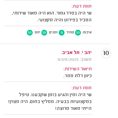
חוות דעת:
שי היה בסדר גמור. הוא היה מאוד שירותי,
הסביר בפירוט והיה מקצועי.
10
10
9
10
איכות
מחיר
זמנים
יחס
10
יהב י. תל אביב.
משוב: 11/09/2025
תיאור השירות:
כיוון דלת ממד.
חוות דעת:
שי היה זמין והגיע בזמן שקבענו. טיפל
במקצועיות בבעיה. ממליץ בחום. היה מצוין!
הייתי מאוד מרוצה!