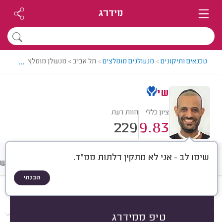
מידרג
...
טכנאים ותיקונים
>
מנעולנים מומלצים
>
תל אביב > מנעולן מומלץ - שי
שי
ציון כללי
חוות דעת
229
9.83
שימו לב - אני לא מתקין דלתות ממ"ד.
חוות דעת
מחירים
ממוצע
רישו
הבנתי
חוות דעת לפי:
הכל
(
229
)
הכי נפוצים
התקנות
פריצות
תיקונים
טיפ ממידרג