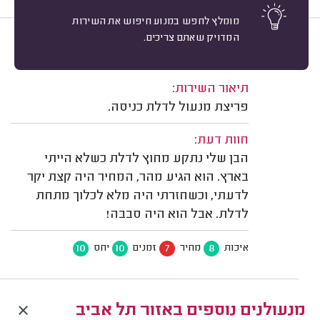
מומלץ לחפש במנוע חיפוש את השירות
המדויק שאתם צריכים.
8
אריק יפה, תל אביב.
מיון
משוב: 17/02/2026
תיאור השירות:
פריצת מנעול לדלת כניסה.
חוות דעת:
הבן שלי נתקע מחוץ לדלת כשלא הייתי
בארץ. הוא הגיע מהר, המחיר היה קצת יקר
לדעתי, וכשחזרתי היה מלא לכלוך מתחת
לדלת. אבל הוא היה סבבה!
10
10
7
8
איכות
מחיר
זמנים
יחס
מנעולנים נוספים באזור תל אביב