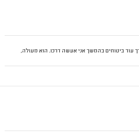
רך עוד ביטוחים בהמשך אני אעשה דרכו. הוא מעולה,