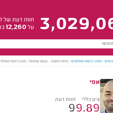
3,029,0
חוות דעת של ל
12,260
על
בע
ננסים
>
סוכני ביטוח מומלצים
>
פתח-תקווה - גבעת שמואל > סוכן ביטוח מומלץ -
אפי
ציון כללי
חוות דעת
9
9.89