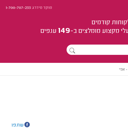
מוקד מידרג:
1-700-707-233
קוחות קודמים
149
לי מקצוע
מומלצים
ב-
ענפים
 אפי
שתפו