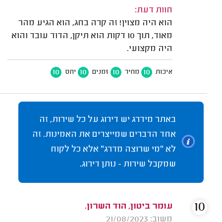
חוות דעת:
הוא היה מצוין! זה קרה בחג, הוא הגיע מהר
מאוד, תוך 10 דקות הוא תיקן, הדוד עובד והוא
היה מקצועי.
10
10
10
10
איכות
מחיר
זמנים
יחס
באתר מידרג יש דירוג על כל שירות, זה
אחד הדברים שמייצרים את האמינות. זה
לא "מי שרוצה מדרג" אלא כל לקוח
שמקבל שירות - נותן דירוג.
10
עומר ביטון, הוד השרון.
משוב: 21/08/2023