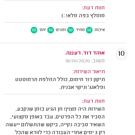
חוות דעת:
מומלץ בפה מלא! :)
10
10
10
10
איכות
מחיר
זמנים
יחס
10
אוהד דוד, רעננה.
משוב: 18/01/2026
תיאור השירות:
תיקון דוד חימום, כולל החלפת תרמוסטט
ופלאנג' וניקוי אבנית.
חוות דעת:
השירות היה מצוין! חן הגיע בזמן שנקבע,
הסביר את כל הפרטים, עבד באופן מקצועי,
השאיר סביבה נקייה, ביקש שהתשלום ייעשה
רק 3 ימים אחרי העבודה כדי לוודא שהכל