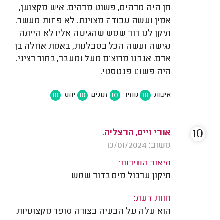
חן היה מדהים, פשוט מדהים. איש מקצוען,
אמין ועשה עבודה מצוינת. לא פחות מעשר.
תיקן לנו דוד שמש שהגישה אליו לא הייתה
נגישה ועשה הכל בסבלנות, באמת אחלה בן
אדם. אנחנו מרוצים מעל ומעבר, בחור רציני.
היה פשוט פנטסטי.
10
10
10
10
איכות
מחיר
זמנים
יחס
10
אורי וייס, הרצליה.
משוב: 10/01/2024
תיאור השירות:
תיקון ערבול מים בדוד שמש
חוות דעת:
הוא עלה על הבעיה בצורה סופר מקצועיות