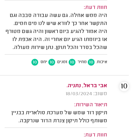
חוות דעת:
היה ממש אחלה. גם עשה עבודה סבבה וגם
התקשר אחר כך לוודא שיש לנו מים חמים.
היה אמור להגיע ביום ראשון והיה גשם מטורף
אז ביוזמתו הגיע יום אחרי זה. היה אכפת לו
שהכל בסדר והכל תוקן. נתן שירות מעולה.
10
10
10
10
איכות
מחיר
זמנים
יחס
10
אבי בראל, נתניה.
משוב: 18/03/2024
תיאור השירות:
תיקון דוד שמש של מערכת סולארית בבניין
משותף כולל תיקון צנרת הדוד שנרקבה.
חוות דעת: