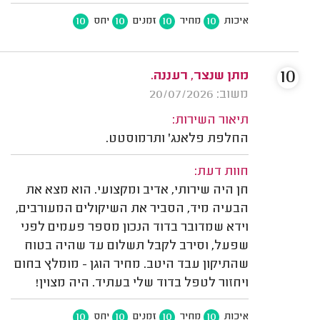
10
10
10
10
איכות
מחיר
זמנים
יחס
10
מתן שנצר, רעננה.
משוב: 20/07/2026
תיאור השירות:
החלפת פלאנג' ותרמוסטט.
חוות דעת:
חן היה שירותי, אדיב ומקצועי. הוא מצא את
הבעיה מיד, הסביר את השיקולים המעורבים,
וידא שמדובר בדוד הנכון מספר פעמים לפני
שפעל, וסירב לקבל תשלום עד שהיה בטוח
שהתיקון עבד היטב. מחיר הוגן - מומלץ בחום
ויחזור לטפל בדוד שלי בעתיד. היה מצוין!
10
10
10
10
איכות
מחיר
זמנים
יחס