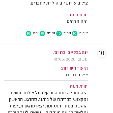
צילום אירוע יום הולדת לחברים.
חוות דעת:
היה מדהים!
10
10
10
10
איכות
מחיר
זמנים
יחס
10
ינה גבלייב, בת ים.
משוב: 10/06/2026
תיאור השירות:
צילום בריתה.
חוות דעת:
היה מעולה! תודה ענקית על צילום מושלם
ומקצועי בבריתה של ביתנו. מהרגע הראשון
הרגשנו בנוח, והתמונות יצאו מרגשות, יפות
ומלאות רגעים מיוחדים שנשארו לנו למזכרת