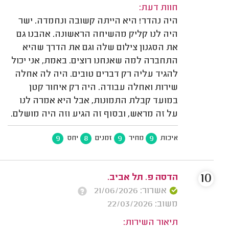
חוות דעת:
היה נהדר! היא הייתה קשובה ונחמדה. ישר
היה לנו קליק מהשיחה הראשונה. אהבנו גם
את הסגנון צילום שלה וגם את הדרך שהיא
התחברה למה שאנחנו רוצים. באמת, אני יכול
להגיד עליה רק דברים טובים. היה לה אחלה
שירות ואחלה עבודה. היה רק איחור קטן
במועד קבלת התמונות, אבל היא אמרה לנו
על זה מראש, ובסוף זה הגיע וזה היה מושלם.
9
8
9
9
איכות
מחיר
זמנים
יחס
10
הדסה פ. תל אביב.
אשרור: 21/06/2026
משוב: 22/03/2026
תיאור השירות: