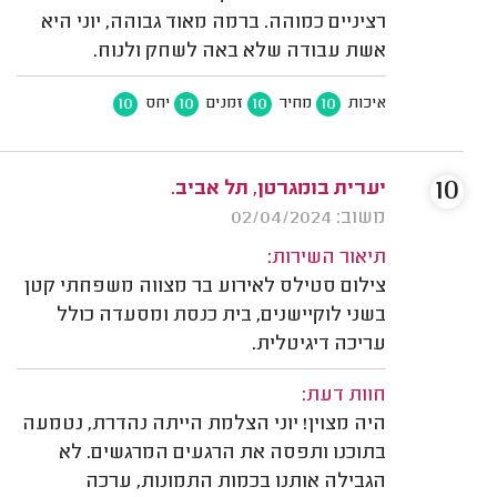
רציניים כמוהה. ברמה מאוד גבוהה, יוני היא
אשת עבודה שלא באה לשחק ולנוח.
10
10
10
10
איכות
מחיר
זמנים
יחס
10
יערית בומגרטן, תל אביב.
משוב: 02/04/2024
תיאור השירות:
צילום סטילס לאירוע בר מצווה משפחתי קטן
בשני לוקיישנים, בית כנסת ומסעדה כולל
עריכה דיגיטלית.
חוות דעת:
היה מצוין! יוני הצלמת הייתה נהדרת, נטמעה
בתוכנו ותפסה את הרגעים המרגשים. לא
הגבילה אותנו בכמות התמונות, ערכה