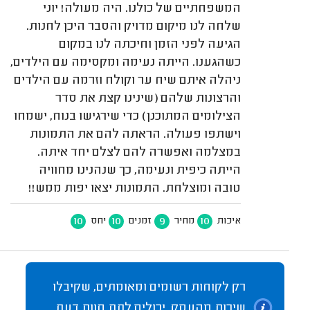
המשפחתיים של כולנו. היה מעולה! יוני
שלחה לנו מיקום מדויק והסבר היכן לחנות.
הגיעה לפני הזמן וחיכתה לנו במקום
כשהגענו. הייתה נעימה ומקסימה עם הילדים,
ניהלה איתם שיח ער וקולח וזרמה עם הילדים
והרצונות שלהם (שינינו קצת את סדר
הצילומים המתוכנן) כדי שירגישו בנוח, ישמחו
וישתפו פעולה. הראתה להם את התמונות
במצלמה ואפשרה להם לצלם יחד איתה.
הייתה כיפית ונעימה, כך שנהנינו מחוויה
טובה ומוצלחת. התמונות יצאו יפות ממש!!
10
10
9
10
איכות
מחיר
זמנים
יחס
רק לקוחות רשומים ומאומתים, שקיבלו
שירות מהעסק, יכולים לתת חוות דעת