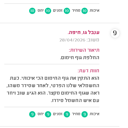
10
10
10
10
איכות
מחיר
זמנים
יחס
9
ענבל גו, חיפה.
משוב: 28/04/2026
תיאור השירות:
החלפת גוף חימום.
חוות דעת:
הוא התקין את גוף החימום הכי איכותי. כעת
החשמלאי שלנו הפרטי, לאחר שסידר משהו,
ראה שגוף החימום מקצר. הוא הגיע שוב ויחד
עם איש החשמל סידרו.
9
9
9
9
איכות
מחיר
זמנים
יחס