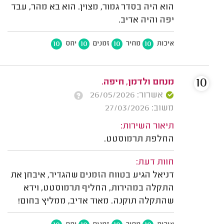
הוא היה בסדר גמור, מצוין. הוא בא מהר, עבד
יפה והיה אדיב.
10
10
10
10
איכות
מחיר
זמנים
יחס
10
מנחם ולדמן, חיפה.
אשרור: 26/05/2026
משוב: 27/03/2026
תיאור השירות:
החלפת תרמוסטט.
חוות דעת:
דניאל הגיע בטווח הזמנים שהגדיר, איבחן את
התקלה במהירות, החליף תרמוסטט, וידא
שהתקלה תוקנה. מאוד אדיב, ממליץ בחום!