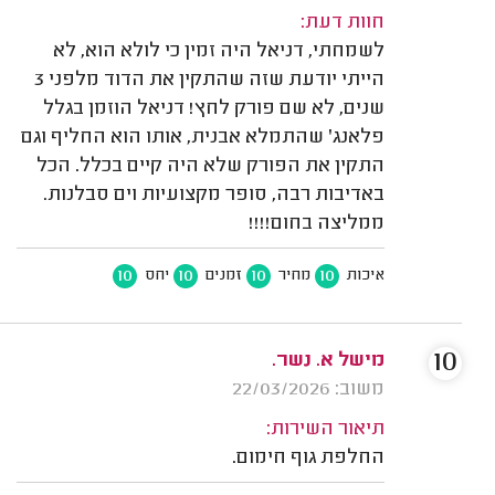
חוות דעת:
לשמחתי, דניאל היה זמין כי לולא הוא, לא
הייתי יודעת שזה שהתקין את הדוד מלפני 3
שנים, לא שם פורק לחץ! דניאל הוזמן בגלל
פלאנג' שהתמלא אבנית, אותו הוא החליף וגם
התקין את הפורק שלא היה קיים בכלל. הכל
באדיבות רבה, סופר מקצועיות וים סבלנות.
ממליצה בחום!!!!
10
10
10
10
איכות
מחיר
זמנים
יחס
10
מישל א. נשר.
משוב: 22/03/2026
תיאור השירות:
החלפת גוף חימום.