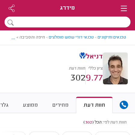
מידרג
...
טכנאים ותיקונים
>
טכנאי דודי שמש מומלצים
>
חיפה והסביבה > טכנאי דו
דניאל
ציון כללי
חוות דעת
302
9.77
חוות דעת
מחירים
ממוצע
גלרי
חוות דעת לפי:
הכל
(
302
)