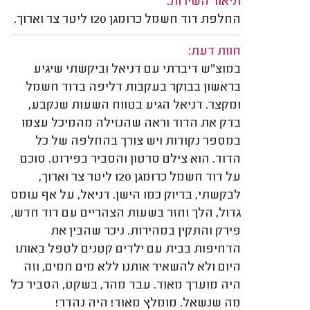
תיאור השירות:
החלפת דוד חשמל כרומגן 120 ליטר צר וארוך.
חוות דעת:
במוצ"ש דיברתי עם דניאל וביקשתי שיגיע
בראשון בבוקר בעקבות דליפה בדוד חשמל
ומקצר. דניאל הגיע בטווח השעות שנקבע,
בדק את הדוד וראה שהנזילה מהמיכל עצמו
במספר נקודות ויש צורך בהחלפה של כל
הדוד. הוא צילם סרטון והסביר בפירוט. סוכם
על דוד חשמל כרומגן 120 ליטר צר וארוך,
לבקשתי, בדיוק כמו הישן. דניאל, על אף עומס
גדול, הלך וחזר בשעות הצהריים עם דוד חדש,
פירק והתקין במהירות. ניכר שהבין את
הדחיפות בבית עם ילדים קטנים לטפל באותו
היום ולא להשאיר אותנו ללא מים חמים, וזה
היה מוערך מאוד. עבד מהר, בשקט, הסביר כל
מה שנשאל. מומלץ מאוד! היה נהדר!