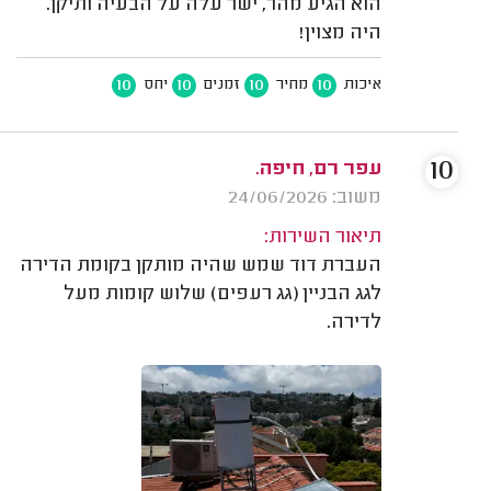
הוא הגיע מהר, ישר עלה על הבעיה ותיקן.
היה מצוין!
10
10
10
10
איכות
מחיר
זמנים
יחס
10
עפר רם, חיפה.
משוב: 24/06/2026
תיאור השירות:
העברת דוד שמש שהיה מותקן בקומת הדירה
לגג הבניין (גג רעפים) שלוש קומות מעל
לדירה.