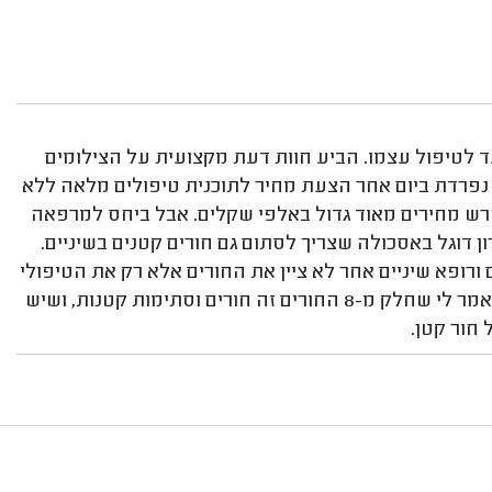
 לטיפול עצמו. הביע חוות דעת מקצועית על הצילומים
 נפרדת ביום אחר הצעת מחיר לתוכנית טיפולים מלאה ללא
פרש מחירים מאוד גדול באלפי שקלים. אבל ביחס למרפאה
ן דוגל באסכולה שצריך לסתום גם חורים קטנים בשיניים.
א אבחן מהצילומים ורופא שיניים אחר לא ציין את החורים אלא רק את הטיפולי
שורש הדחופים. ולשאלתי על כך שד"ר ירון אבחן 8 סתימות, אמר לי שחלק מ-8 החורים זה חורים וסתימות קטנות, ושיש
חור קטן.