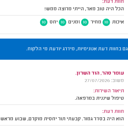
חוות דעת:
הכל היה טוב מאד, הייתי מרוצה ממש!
איכות
מחיר
זמנים
יחס
10
10
10
10
גם בחוות דעת אנונימיות, מידרג יודעת מי הלקוח.
עומר סהר, הוד השרון.
משוב: 27/07/2026
תיאור השירות:
טיפול שיננית במרפאה.
חוות דעת:
הוא היה בסדר גמור. קבעתי תור יחסית מוקדם, שבוע מראש, ה