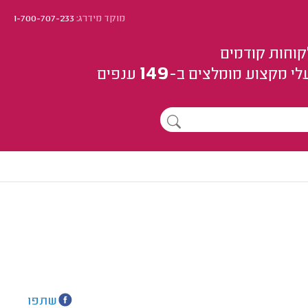
מוקד מידרג:
1-700-707-233
קוחות קודמים
149
לי מקצוע
מומלצים
ב-
ענפים
שתפו