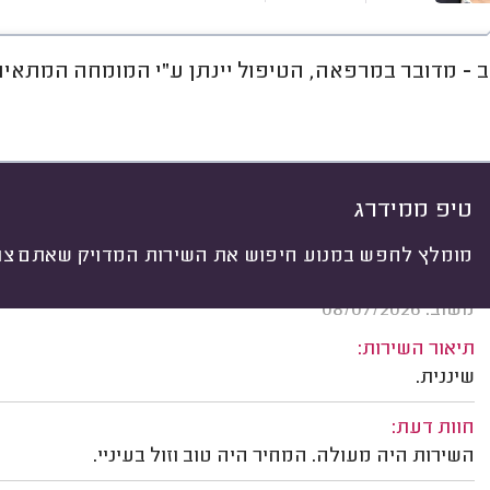
ב - מדובר במרפאה, הטיפול יינתן ע"י המומחה המתאים
חוות דעת
מחירים
ממוצע
רי
יתי
 לפי:
הכל
(
117
)
ים
טיפולים שגרתיים
טיפולים מיוחדים
ט
טיפ ממידרג
מומלץ לחפש במנוע חיפוש את השירות המדויק שאתם צרי
יאיר מלול, נתניה.
משוב: 08/07/2026
תיאור השירות:
שיננית.
חוות דעת:
השירות היה מעולה. המחיר היה טוב וזול בעיניי.