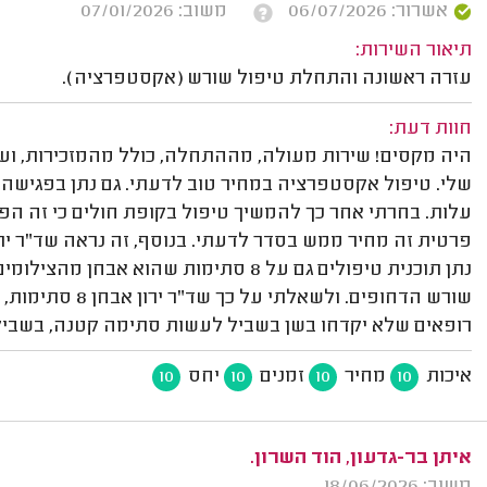
אשרור: 06/07/2026
משוב: 07/01/2026
תיאור השירות:
עזרה ראשונה והתחלת טיפול שורש (אקסטפרציה).
חוות דעת:
היה מקסים! שירות מעולה, מההתחלה, כולל מהמזכירות, ועד
שלי. טיפול אקסטפרציה במחיר טוב לדעתי. גם נתן בפגישה
עלות. בחרתי אחר כך להמשיך טיפול בקופת חולים כי זה ה
פרטית זה מחיר ממש בסדר לדעתי. בנוסף, זה נראה שד"ר ירו
נתן תוכנית טיפולים גם על 8 סתימות שהו
רופאים שלא יקדחו בשן בשביל לעשות סתימה קטנה, בשביל 
איכות
מחיר
זמנים
יחס
10
10
10
10
איתן בר-גדעון, הוד השרון.