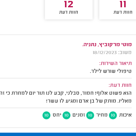
12
11
חוות דעת
חוות דעת
מוטי מרקוביץ, נתניה.
משוב: 18/12/2023
תיאור השירות:
טיפולי שורש לילד.
חוות דעת:
הוא פשוט אלוף! חמוד, סבלני, קבע לנו תור יום למחרת כי ז
מאליו. מותק של בן אדם ומגיע לו עשר!
איכות
מחיר
זמנים
יחס
10
10
10
10