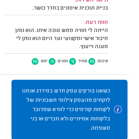
תיאור השירות:
בניית תוכנית אימונים בחדר כושר.
חוות דעת:
הייתה לי חוויה ממש טובה איתו. הוא נותן
חיבור אישי ומקצועי ועד היום הוא נותן לי
מענה וייעוץ.
10
9
9
10
איכות
מחיר
זמנים
יחס
כשאנו בודקים עסק חדש במידרג אנחנו
לוקחים מהעסק צילומי חשבוניות של
לקוחות קודמים כדי לוודא שמדובר
בלקוחות אמיתיים ולא חברים או בני
משפחה.