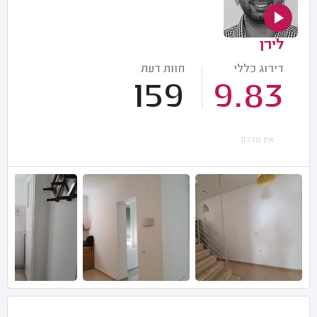
לירן
דירוג כללי
חוות דעת
159
9.83
אין עדכון