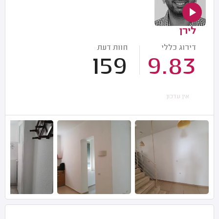
לירן
דירוג כללי
חוות דעת
159
9.83
אין עדכון