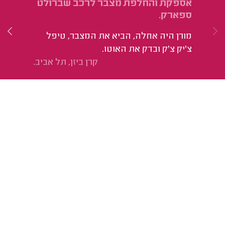
אספקת והחלפת מצבר לרכב שברולט
הח
ספארק.
בן
מורן היה אחלה, הביא את המצבר, טיפל
צ'יק צ'ק ובדק את האוטו.
קרן ביזן, תל אביב.