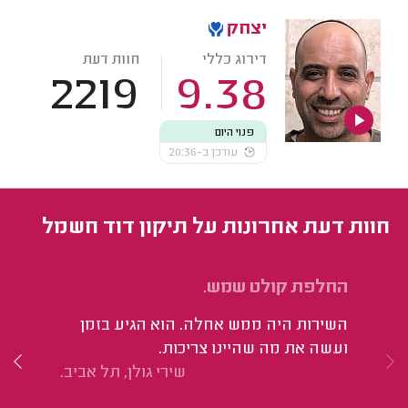
יצחק
דירוג כללי
חוות דעת
2219
9.38
פנוי היום
עודכן ב-20:36
חוות דעת אחרונות על תיקון דוד חשמל
החלפת קולט שמש.
ני
וח
השירות היה ממש אחלה. הוא הגיע בזמן
הו
ועשה את מה שהיינו צריכות.
קט
שירי גולן, תל אביב.
הד