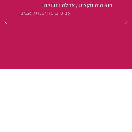
הוא היה מקצוען, אחלה ומעולה!
הי
אבינדב פרויס, תל אביב.
לא
לע
לד
יק
הע
את