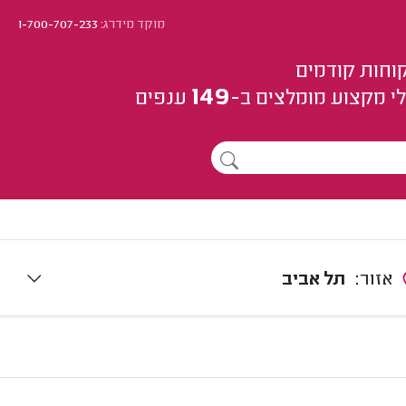
מוקד מידרג:
1-700-707-233
וחות קודמים
149
י מקצוע
מומלצים
ב-
ענפים
אזור:
תל אביב