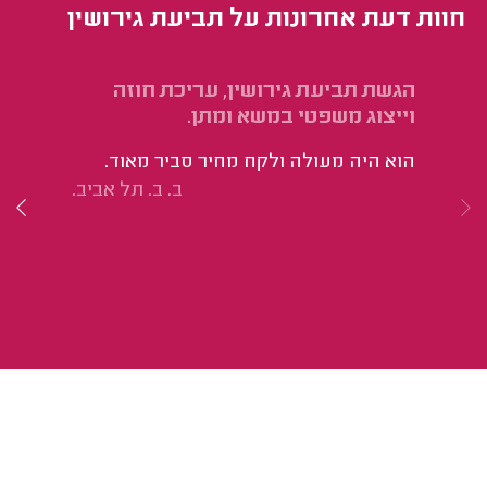
חוות דעת אחרונות על תביעת גירושין
הגשת תביעת גירושין, עריכת חוזה
‏ל
וייצוג משפטי במשא ומתן.
מש
הוא היה מעולה ולקח מחיר סביר מאוד.
‏ש
ב. ב. תל אביב.
לק
ומ
שא
למ
אמ