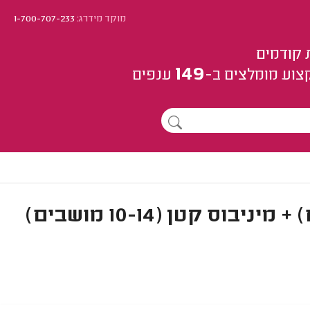
מוקד מידרג:
1-700-707-233
 קודמים
149
צוע
מומלצים
ב-
ענפים