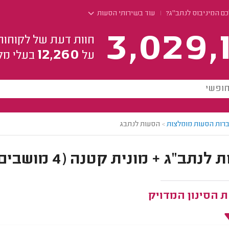
ם המיניבוס לנתב"ג?
עוד בשירותי הסעות
3,029,
חוות דעת של לקוחות
12,260
על
בעלי מק
רות הסעות מומלצות
>
הסעות לנתבג
ג + מונית קטנה (4 מושבים) + מיניבוס קטן (10-14 מושבים)
 הסינון המדויק