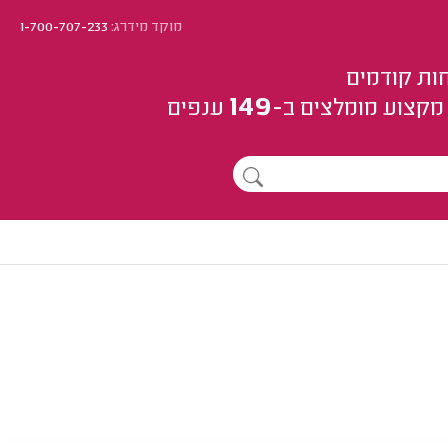
מוקד מידרג:
1-700-707-233
ות קודמים
149
מקצוע
מומלצים
ב-
ענפים