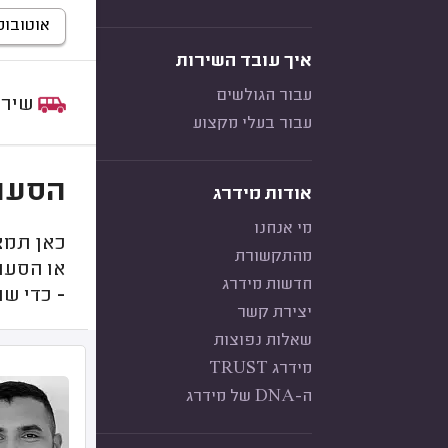
אוטובוס (50-60 מו
איך עובד השירות
עבור הגולשים
שירות:
עבור בעלי מקצוע
הסעו
אודות מידרג
מי אנחנו
כאן תמצ
מהתקשורת
או הסעה
חדשות מידרג
- כדי ש
יצירת קשר
שאלות נפוצות
מידרג TRUST
ה-DNA של מידרג